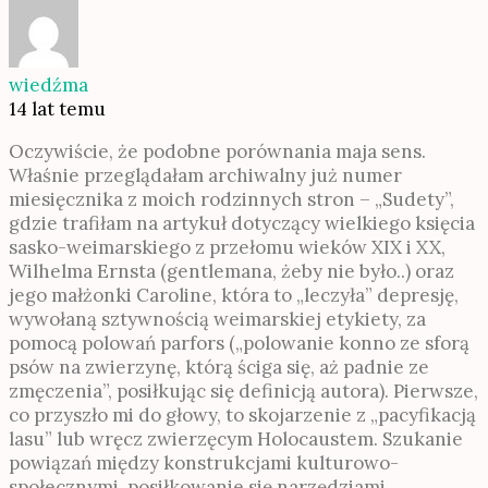
wiedźma
14 lat temu
Oczywiście, że podobne porównania maja sens.
Właśnie przeglądałam archiwalny już numer
miesięcznika z moich rodzinnych stron – „Sudety”,
gdzie trafiłam na artykuł dotyczący wielkiego księcia
sasko-weimarskiego z przełomu wieków XIX i XX,
Wilhelma Ernsta (gentlemana, żeby nie było..) oraz
jego małżonki Caroline, która to „leczyła” depresję,
wywołaną sztywnością weimarskiej etykiety, za
pomocą polowań parfors („polowanie konno ze sforą
psów na zwierzynę, którą ściga się, aż padnie ze
zmęczenia”, posiłkując się definicją autora). Pierwsze,
co przyszło mi do głowy, to skojarzenie z „pacyfikacją
lasu” lub wręcz zwierzęcym Holocaustem. Szukanie
powiązań między konstrukcjami kulturowo-
społecznymi, posiłkowanie się narzędziami