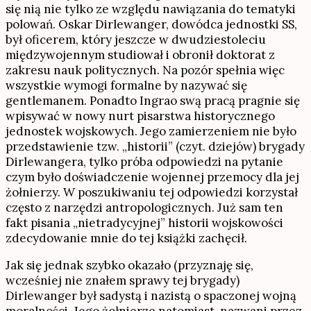
się nią nie tylko ze względu nawiązania do tematyki
polowań. Oskar Dirlewanger, dowódca jednostki SS,
był oficerem, który jeszcze w dwudziestoleciu
międzywojennym studiował i obronił doktorat z
zakresu nauk politycznych. Na pozór spełnia więc
wszystkie wymogi formalne by nazywać się
gentlemanem. Ponadto Ingrao swą pracą pragnie się
wpisywać w nowy nurt pisarstwa historycznego
jednostek wojskowych. Jego zamierzeniem nie było
przedstawienie tzw. „historii” (czyt. dziejów) brygady
Dirlewangera, tylko próba odpowiedzi na pytanie
czym było doświadczenie wojennej przemocy dla jej
żołnierzy. W poszukiwaniu tej odpowiedzi korzystał
często z narzędzi antropologicznych. Już sam ten
fakt pisania „nietradycyjnej” historii wojskowości
zdecydowanie mnie do tej książki zachęcił.
Jak się jednak szybko okazało (przyznaję się,
wcześniej nie znałem sprawy tej brygady)
Dirlewanger był sadystą i nazistą o spaczonej wojną