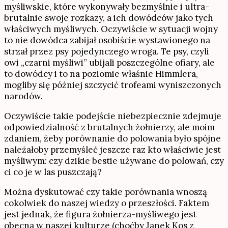
myśliwskie, które wykonywały bezmyślnie i ultra-
brutalnie swoje rozkazy, a ich dowódców jako tych
właściwych myśliwych. Oczywiście w sytuacji wojny
to nie dowódca zabijał osobiście wystawionego na
strzał przez psy pojedynczego wroga. Te psy, czyli
owi „czarni myśliwi” ubijali poszczególne ofiary, ale
to dowódcy i to na poziomie właśnie Himmlera,
mogliby się później szczycić trofeami wyniszczonych
narodów.
Oczywiście takie podejście niebezpiecznie zdejmuje
odpowiedzialność z brutalnych żołnierzy, ale moim
zdaniem, żeby porównanie do polowania było spójne
należałoby przemyśleć jeszcze raz kto właściwie jest
myśliwym: czy dzikie bestie używane do polowań, czy
ci co je w las puszczają?
Można dyskutować czy takie porównania wnoszą
cokolwiek do naszej wiedzy o przeszłości. Faktem
jest jednak, że figura żołnierza-myśliwego jest
obecna w naszej kulturze (choćby Janek Kos z