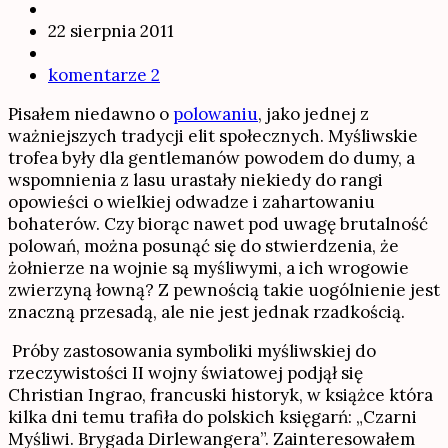
22 sierpnia 2011
komentarze 2
Pisałem niedawno o
polowaniu
, jako jednej z
ważniejszych tradycji elit społecznych. Myśliwskie
trofea były dla gentlemanów powodem do dumy, a
wspomnienia z lasu urastały niekiedy do rangi
opowieści o wielkiej odwadze i zahartowaniu
bohaterów. Czy biorąc nawet pod uwagę brutalność
polowań, można posunąć się do stwierdzenia, że
żołnierze na wojnie są myśliwymi, a ich wrogowie
zwierzyną łowną? Z pewnością takie uogólnienie jest
znaczną przesadą, ale nie jest jednak rzadkością.
Próby zastosowania symboliki myśliwskiej do
rzeczywistości II wojny światowej podjął się
Christian Ingrao, francuski historyk, w książce która
kilka dni temu trafiła do polskich księgarń: „Czarni
Myśliwi. Brygada Dirlewangera”. Zainteresowałem