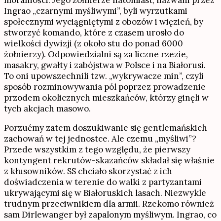
moralności. Jego żołnierze natomiast, nazwani przez
Ingrao „czarnymi myśliwymi”, byli wyrzutkami
społecznymi wyciągniętymi z obozów i więzień, by
stworzyć komando, które z czasem urosło do
wielkości dywizji (z około stu do ponad 6000
żołnierzy). Odpowiedzialni są za liczne rzezie,
masakry, gwałty i zabójstwa w Polsce i na Białorusi.
To oni upowszechnili tzw. „wykrywacze min”, czyli
sposób rozminowywania pól poprzez prowadzenie
przodem okolicznych mieszkańców, którzy ginęli w
tych akcjach masowo.
Porzućmy zatem doszukiwanie się gentlemańskich
zachowań w tej jednostce. Ale czemu „myśliwi”?
Przede wszystkim z tego względu, że pierwszy
kontyngent rekrutów-skazańców składał się właśnie
z kłusowników. SS chciało skorzystać z ich
doświadczenia w terenie do walki z partyzantami
ukrywającymi się w Białoruskich lasach. Niezwykle
trudnym przeciwnikiem dla armii. Rzekomo również
sam Dirlewanger był zapalonym myśliwym. Ingrao, co