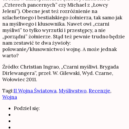
„Czterech pancernych” czy Michael z „Łowcy
Jeleni”). Obecne jest też rozróżnienie na
szlachetnego i bestialskiego żołnierza, tak samo jak
na myśliwego i kłusownika. Nawet owi „czarni
myśliwi” to tylko wyrzutki i przestępcy, a nie
„porządni” żołnierze. Stąd też pewnie trudno będzie
nam zestawić te dwa żywioły:
polowanie/kłusownictwo i wojnę. A może jednak
warto?
Źródło: Christian Ingrao, „Czarni myśliwi. Brygada
Dirlewangera”, przeł. W. Gilewski, Wyd. Czarne,
Wołowiec 2011.
Tagi:
II Wojna Światowa
,
Myśliwstwo
,
Recenzje
,
Wojna
Podziel się: