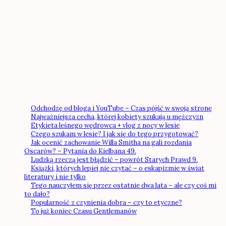
Odchodzę od bloga i YouTube – Czas pójść w swoją stronę
Najważniejsza cecha, której kobiety szukają u mężczyzn
Etykieta leśnego wędrowca + vlog z nocy w lesie
Czego szukam w lesie? I jak się do tego przygotować?
Jak ocenić zachowanie Willa Smitha na gali rozdania
Oscarów? – Pytania do Kielbana 49.
Ludzką rzeczą jest błądzić – powrót Starych Prawd 9.
Książki, których lepiej nie czytać – o eskapizmie w świat
literatury i nie tylko
Tego nauczyłem się przez ostatnie dwa lata – ale czy coś mi
to dało?
Popularność z czynienia dobra – czy to etyczne?
To już koniec Czasu Gentlemanów