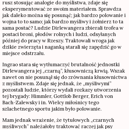
rusz stosując analogie do myślistwa, zdaje się
eksperymentować ze swoim materiałem. Sprawdza
jak daleko można się posunąć; jak bardzo polowanie i
wojna to to samo; jak bardzo myśliwy i żołnierz to ta
sama postać? Ludzie Dirlewangera zbierali trofea w
postaci broni, płodów rolnych i ludzi, odsyłanych
później do pracy w Rzeszy. Traktowali wroga jak
dzikie zwierzęta i naganką starali się zapędzić go w
miejsce odstrzału.
Ingrao stara się wytłumaczyć brutalność jednostki
Dirlewangera jej „czarną”, kłusowniczą krwią. Wszak
nawet on nie posunął się do zrównania kłusownictwa
z myślistwem. Zdaje się jednak, że „myśliwymi”
pozostali ludzie, którzy wydali rozkazy utworzenia
tej brygady: Himmler, Gottlob Berger, Erich von
Bach-Zalewsky i in. Wielcy miłośnicy tego
szlachetnego sportu jakim było polowanie.
Mam jednak wrażenie, że tytułowych „czarnych
myśliwych” należałoby traktować raczej jak psy