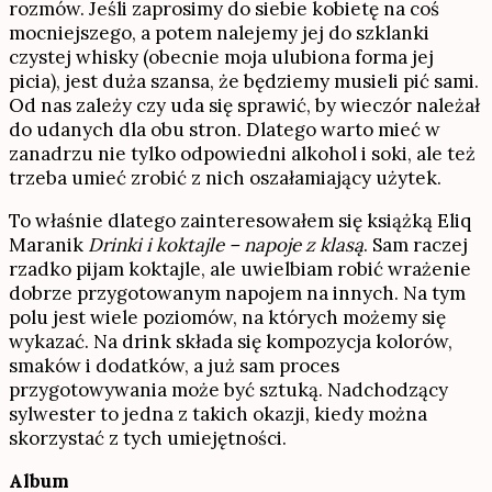
rozmów. Jeśli zaprosimy do siebie kobietę na coś
mocniejszego, a potem nalejemy jej do szklanki
czystej whisky (obecnie moja ulubiona forma jej
picia), jest duża szansa, że będziemy musieli pić sami.
Od nas zależy czy uda się sprawić, by wieczór należał
do udanych dla obu stron. Dlatego warto mieć w
zanadrzu nie tylko odpowiedni alkohol i soki, ale też
trzeba umieć zrobić z nich oszałamiający użytek.
To właśnie dlatego zainteresowałem się książką Eliq
Maranik
Drinki i koktajle – napoje z klasą
. Sam raczej
rzadko pijam koktajle, ale uwielbiam robić wrażenie
dobrze przygotowanym napojem na innych. Na tym
polu jest wiele poziomów, na których możemy się
wykazać. Na drink składa się kompozycja kolorów,
smaków i dodatków, a już sam proces
przygotowywania może być sztuką. Nadchodzący
sylwester to jedna z takich okazji, kiedy można
skorzystać z tych umiejętności.
Album