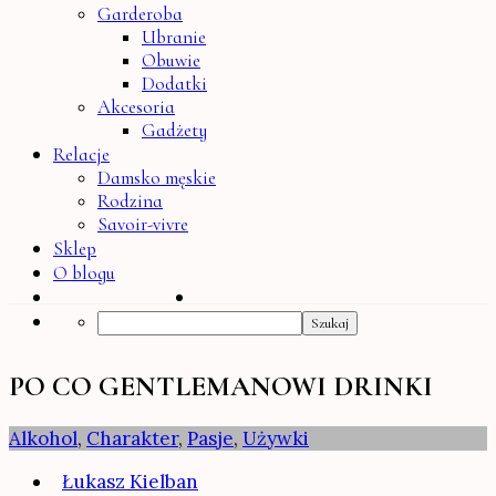
Garderoba
Ubranie
Obuwie
Dodatki
Akcesoria
Gadżety
Relacje
Damsko męskie
Rodzina
Savoir-vivre
Sklep
O blogu
Search
PO CO GENTLEMANOWI DRINKI
Alkohol
,
Charakter
,
Pasje
,
Używki
Łukasz Kielban