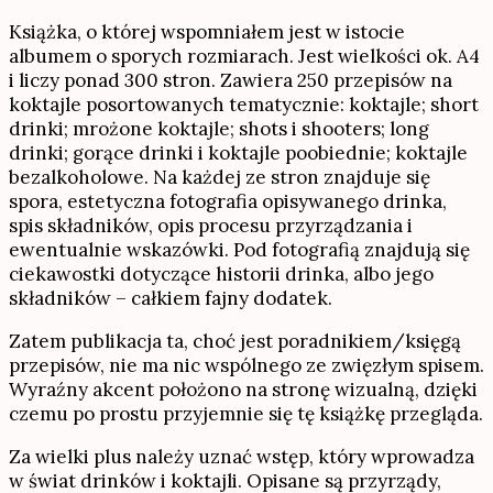
Książka, o której wspomniałem jest w istocie
albumem o sporych rozmiarach. Jest wielkości ok. A4
i liczy ponad 300 stron. Zawiera 250 przepisów na
koktajle posortowanych tematycznie: koktajle; short
drinki; mrożone koktajle; shots i shooters; long
drinki; gorące drinki i koktajle poobiednie; koktajle
bezalkoholowe. Na każdej ze stron znajduje się
spora, estetyczna fotografia opisywanego drinka,
spis składników, opis procesu przyrządzania i
ewentualnie wskazówki. Pod fotografią znajdują się
ciekawostki dotyczące historii drinka, albo jego
składników – całkiem fajny dodatek.
Zatem publikacja ta, choć jest poradnikiem/księgą
przepisów, nie ma nic wspólnego ze zwięzłym spisem.
Wyraźny akcent położono na stronę wizualną, dzięki
czemu po prostu przyjemnie się tę książkę przegląda.
Za wielki plus należy uznać wstęp, który wprowadza
w świat drinków i koktajli. Opisane są przyrządy,