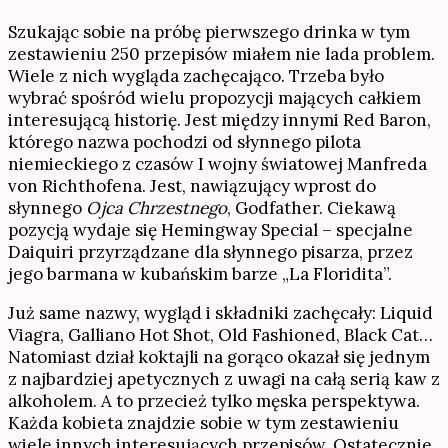
Szukając sobie na próbę pierwszego drinka w tym
zestawieniu 250 przepisów miałem nie lada problem.
Wiele z nich wygląda zachęcająco. Trzeba było
wybrać spośród wielu propozycji mających całkiem
interesującą historię. Jest między innymi Red Baron,
którego nazwa pochodzi od słynnego pilota
niemieckiego z czasów I wojny światowej Manfreda
von Richthofena. Jest, nawiązujący wprost do
słynnego
Ojca Chrzestnego
, Godfather. Ciekawą
pozycją wydaje się Hemingway Special – specjalne
Daiquiri przyrządzane dla słynnego pisarza, przez
jego barmana w kubańskim barze „La Floridita”.
Już same nazwy, wygląd i składniki zachęcały: Liquid
Viagra, Galliano Hot Shot, Old Fashioned, Black Cat…
Natomiast dział koktajli na gorąco okazał się jednym
z najbardziej apetycznych z uwagi na całą serią kaw z
alkoholem. A to przecież tylko męska perspektywa.
Każda kobieta znajdzie sobie w tym zestawieniu
wiele innych interesujących przepisów. Ostatecznie