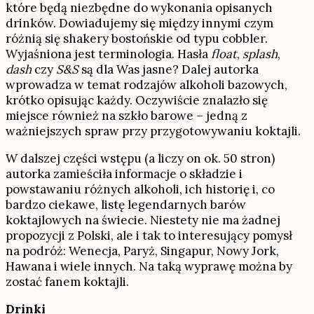
które będą niezbędne do wykonania opisanych
drinków. Dowiadujemy się między innymi czym
różnią się shakery bostońskie od typu cobbler.
Wyjaśniona jest terminologia. Hasła
float
,
splash
,
dash
czy
S&S
są dla Was jasne? Dalej autorka
wprowadza w temat rodzajów alkoholi bazowych,
krótko opisując każdy. Oczywiście znalazło się
miejsce również na szkło barowe – jedną z
ważniejszych spraw przy przygotowywaniu koktajli.
W dalszej części wstępu (a liczy on ok. 50 stron)
autorka zamieściła informacje o składzie i
powstawaniu różnych alkoholi, ich historię i, co
bardzo ciekawe, listę legendarnych barów
koktajlowych na świecie. Niestety nie ma żadnej
propozycji z Polski, ale i tak to interesujący pomysł
na podróż: Wenecja, Paryż, Singapur, Nowy Jork,
Hawana i wiele innych. Na taką wyprawę można by
zostać fanem koktajli.
Drinki