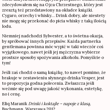
zdecydowałem się na Ojca Chrzestnego, który jest
zresztą też przedstawiony na okładce książki.
Cygaro, orzechy i whisky… Drink dobry, ale niestety
nie mogę się przekonać do picia whisky z taką ilością
lodu.
Niemniej nadchodzi Sylwester, a to świetna okazja,
by spróbować innych przepisów. Każda partnerka
gentlemana powinna móc wypić w taki wieczór coś
wyjątkowego, nawet jeśli jej mężczyzna wybierze
prostsze sposoby spożywania alkoholu. Pomyślcie o
tym!
Jeśli zaś chodzi o samą książkę, to nawet pomimo, że
brakuje w zestawieniu słynnego drinka Vesper, jest
to propozycja godna polecenia. Zwłaszcza jeśli
weźmie się pod uwagę jakość wykonania, estetykę,
no i cenę.
Eliq Maranik
Drinki i koktajle – napoje z klasą
,
Buchmann, Warszawa 2012.