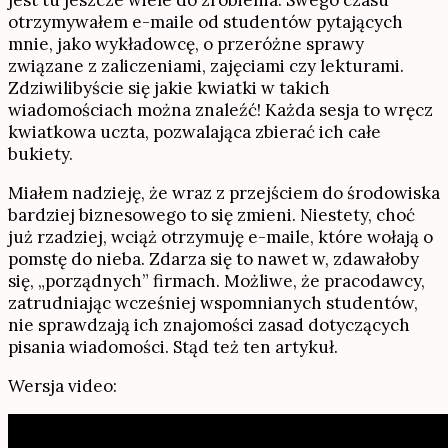
jest tu jeszcze wiele do zrobienia. Swego czasu
otrzymywałem e-maile od studentów pytających
mnie, jako wykładowcę, o przeróżne sprawy
związane z zaliczeniami, zajęciami czy lekturami.
Zdziwilibyście się jakie kwiatki w takich
wiadomościach można znaleźć! Każda sesja to wręcz
kwiatkowa uczta, pozwalająca zbierać ich całe
bukiety.
Miałem nadzieję, że wraz z przejściem do środowiska
bardziej biznesowego to się zmieni. Niestety, choć
już rzadziej, wciąż otrzymuję e-maile, które wołają o
pomstę do nieba. Zdarza się to nawet w, zdawałoby
się, „porządnych” firmach. Możliwe, że pracodawcy,
zatrudniając wcześniej wspomnianych studentów,
nie sprawdzają ich znajomości zasad dotyczących
pisania wiadomości. Stąd też ten artykuł.
Wersja video: