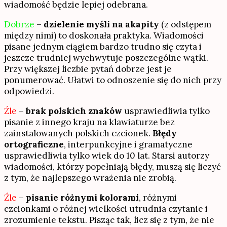
wiadomość będzie lepiej odebrana.
Dobrze
–
dzielenie myśli na akapity
(z odstępem
między nimi) to doskonała praktyka. Wiadomości
pisane jednym ciągiem bardzo trudno się czyta i
jeszcze trudniej wychwytuje poszczególne wątki.
Przy większej liczbie pytań dobrze jest je
ponumerować. Ułatwi to odnoszenie się do nich przy
odpowiedzi.
Źle
–
brak polskich znaków
usprawiedliwia tylko
pisanie z innego kraju na klawiaturze bez
zainstalowanych polskich czcionek.
Błędy
ortograficzne
, interpunkcyjne i gramatyczne
usprawiedliwia tylko wiek do 10 lat. Starsi autorzy
wiadomości, którzy popełniają błędy, muszą się liczyć
z tym, że najlepszego wrażenia nie zrobią.
Źle
–
pisanie różnymi kolorami
, różnymi
czcionkami o różnej wielkości utrudnia czytanie i
zrozumienie tekstu. Pisząc tak, licz się z tym, że nie