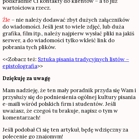
podkradnie Ci kontakty do klientów – a to już
wartościowa rzecz.
Źle
– nie należy dodawać zbyt dużych załączników
do wiadomości. Jeśli jest to wiele zdjęć, lub duża
grafika, film itp., należy najpierw wysłać pliki na jakiś
serwer, a do wiadomości tylko wkleić link do
pobrania tych plików.
<<Zobacz też:
Sztuka pisania tradycyjnych listów –
epistolografia
>>
Dziękuję za uwagę
Mam nadzieję, że ten mały poradnik przyda się Wam i
przysłuży się do podniesienia ogólnej kultury pisania
e-maili wśród polskich firm i studentów. Jeśli
uważasz, że czegoś tu brakuje, napisz o tym w
komentarzach!
Jeśli podobał Ci się ten artykuł, będę wdzięczny za
polecenie go znajomym!