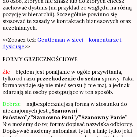
do osób, których nie znasz lub do których chcesz
zachować dystans (na przykład ze względu na różną
pozycję w hierarchii). Szczególnie powinno się
stosować te zasady w kontaktach biznesowych oraz
uczelnianych.
<<Zobacz też:
Gentleman w sieci – komentarze i
dyskusje
>>
FORMY GRZECZNOŚCIOWE
Źle
– błędem jest pomijanie w ogóle przywitania,
tylko od razu
przechodzenie do sedna
sprawy. Taka
forma wydaje się nie mieć sensu (i nie ma), a jednak
zdarzają się osoby postępujące w ten sposób.
Dobrze
– najbezpieczniejszą formą w stosunku do
nieznajomych jest
„Szanowni
Państwo”/”Szanowna Pani”/”Szanowny Panie”
.
Nie możemy do tej formy dopisać nazwiska odbiorcy.
Dopisywać możemy natomiast tytuł, a imię tylko jeśli