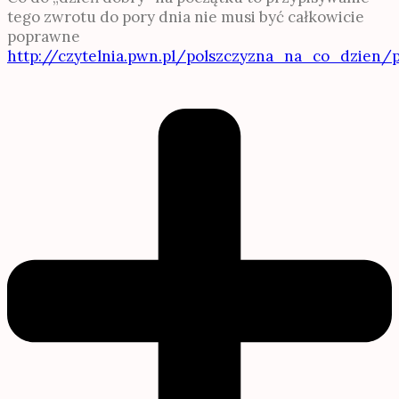
tego zwrotu do pory dnia nie musi być całkowicie
poprawne
http://czytelnia.pwn.pl/polszczyzna_na_co_dzien/p