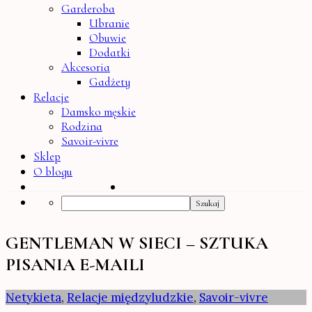
Garderoba
Ubranie
Obuwie
Dodatki
Akcesoria
Gadżety
Relacje
Damsko męskie
Rodzina
Savoir-vivre
Sklep
O blogu
Search
GENTLEMAN W SIECI – SZTUKA
PISANIA E-MAILI
Netykieta
,
Relacje międzyludzkie
,
Savoir-vivre