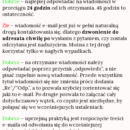
Dobrze
– najlepiej odpowiadać na wiadomości w
przeciągu
24 godzin
od ich otrzymania. 48 godzin to
ostateczność.
Źle
– wiadomość e-mail jest już w pełni naturalną
drogą kontaktowania się, dlatego
dzwonienie do
adresata chwilę po
wysłaniu z pytaniem, czy została
odczytana jest nadużyciem. Można z tej drogi
korzystać tylko w nagłych wypadkach.
Dobrze
– na otrzymane wiadomości należy
odpowiadać poprzez przycisk „odpowiedz”, a nie
pisać zupełnie nową wiadomość. Przede wszystkim
tytuł wiadomości się nie zmienia prócz dodania
„Re”/”Odp.”, a to pozwala szybciej zorientować się
jaki to e-mail. Po drugie pozwala to załączać cały
dotychczasowy wątek, co często jest niezbędne, by
połapać się we wcześniejszych ustaleniach.
Dobrze
– uprzejmą praktyką jest rozpoczęcie treści
e-maila od odwołania się do wcześniejszej