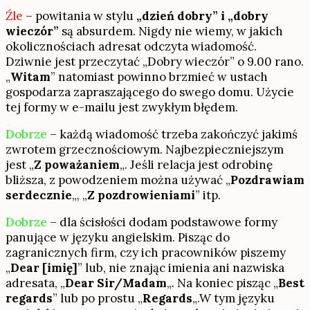
Źle
– powitania w stylu
„dzień dobry” i „dobry
wieczór”
są absurdem. Nigdy nie wiemy, w jakich
okolicznościach adresat odczyta wiadomość.
Dziwnie jest przeczytać „Dobry wieczór” o 9.00 rano.
„
Witam
” natomiast powinno brzmieć w ustach
gospodarza zapraszającego do swego domu. Użycie
tej formy w e-mailu jest zwykłym błędem.
Dobrze
– każdą wiadomość trzeba zakończyć jakimś
zwrotem grzecznościowym. Najbezpieczniejszym
jest „
Z poważaniem
„. Jeśli relacja jest odrobinę
bliższa, z powodzeniem można używać „
Pozdrawiam
serdecznie
„, „
Z pozdrowieniami
” itp.
Dobrze
– dla ścisłości dodam podstawowe formy
panujące w języku angielskim. Pisząc do
zagranicznych firm, czy ich pracowników piszemy
„
Dear [imię]
” lub, nie znając imienia ani nazwiska
adresata, „
Dear Sir/Madam
„. Na koniec pisząc „
Best
regards
” lub po prostu „
Regards
„.W tym języku