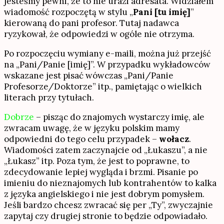
jesteśmy pewni, że to nie urazi adresata. Widziałem
wiadomość rozpoczętą w stylu „
Pani [tu imię]
”
kierowaną do pani profesor. Tutaj nadawca
ryzykował, że odpowiedzi w ogóle nie otrzyma.
Po rozpoczęciu wymiany e-maili, można już przejść
na „Pani/Panie [imię]”. W przypadku wykładowców
wskazane jest pisać wówczas „Pani/Panie
Profesorze/Doktorze” itp., pamiętając o wielkich
literach przy tytułach.
Dobrze
– pisząc do znajomych wystarczy imię, ale
zwracam uwagę, że w języku polskim mamy
odpowiedni do tego celu przypadek –
wołacz
.
Wiadomości zatem zaczynajcie od „Łukaszu”, a nie
„Łukasz” itp. Poza tym, że jest to poprawne, to
zdecydowanie lepiej wygląda i brzmi. Pisanie po
imieniu do nieznajomych lub kontrahentów to kalka
z języka angielskiego i nie jest dobrym pomysłem.
Jeśli bardzo chcesz zwracać się per „Ty”, zwyczajnie
zapytaj czy drugiej stronie to będzie odpowiadało.