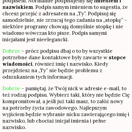
podpisem. Normalnie podpisujemy się
imieniem i
nazwiskiem
. Podpis samym imieniem to sugestia, że
chcesz przejść z adresatem na „Ty”. Podpisuj się
samodzielnie, nie zrzucaj tego zadania na „stopkę” –
niektóre programy chowają domyślnie stopkę i nie
wiadomo wówczas kto pisze. Podpis samymi
inicjałami jest nieelegancki.
Dobrze
– prócz podpisu dbaj o to by wszystkie
potrzebne dane kontaktowe były zawarte w
stopce
wiadomości
, również imię i nazwisko. Kiedy
przejdziesz na „Ty” nie będzie problemu z
odszukaniem tych informacji.
Dobrze
– pamiętaj, że Twój nick w adresie e-mail, to
też rodzaj podpisu. Wybierz taki, który nie będzie Cię
kompromitował, a jeśli już taki masz, to załóż nowy
na potrzeby życia zawodowego. Najlepszym
wyjściem będzie wybranie nicku zawierającego imię i
nazwisko, lub chociaż inicjał imienia i pełne
nazwisko.