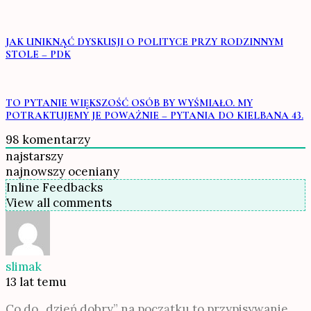
JAK UNIKNĄĆ DYSKUSJI O POLITYCE PRZY RODZINNYM
STOLE – PDK
TO PYTANIE WIĘKSZOŚĆ OSÓB BY WYŚMIAŁO. MY
POTRAKTUJEMY JE POWAŻNIE – PYTANIA DO KIELBANA 43.
98
komentarzy
najstarszy
najnowszy
oceniany
Inline Feedbacks
View all comments
slimak
13 lat temu
Co do „dzień dobry” na początku to przypisywanie