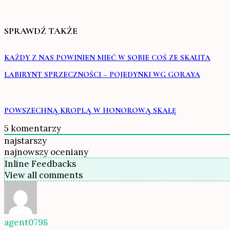
SPRAWDŹ TAKŻE
KAŻDY Z NAS POWINIEN MIEĆ W SOBIE COŚ ZE SKAUTA
LABIRYNT SPRZECZNOŚCI – POJEDYNKI WG GORAYA
POWSZECHNĄ KROPLĄ W HONOROWĄ SKAŁĘ
5
komentarzy
najstarszy
najnowszy
oceniany
Inline Feedbacks
View all comments
agent0798