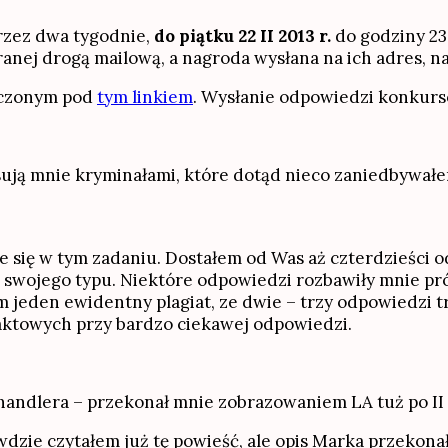
przez dwa tygodnie,
do piątku 22 II 2013 r.
do godziny 23
anej drogą mailową, a nagroda wysłana na ich adres, na
czonym pod
tym linkiem
. Wysłanie odpowiedzi konkurs
sują mnie kryminałami, które dotąd nieco zaniedbywałe
ie się w tym zadaniu. Dostałem od Was aż czterdzieści 
 do swojego typu. Niektóre odpowiedzi rozbawiły mnie p
eden ewidentny plagiat, ze dwie – trzy odpowiedzi tro
aktowych przy bardzo ciekawej odpowiedzi.
andlera – przekonał mnie zobrazowaniem LA tuż po II 
zie czytałem już tę powieść, ale opis Marka przekonał