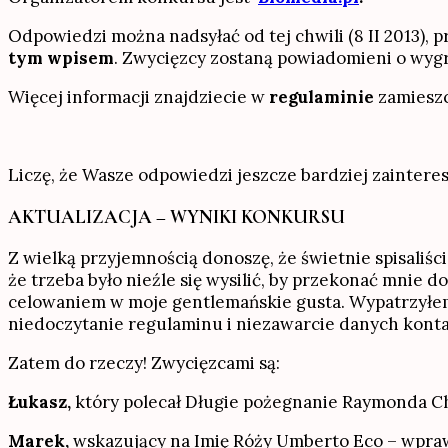
Odpowiedzi można nadsyłać od tej chwili (8 II 2013), 
tym wpisem
. Zwycięzcy zostaną powiadomieni o wygr
Więcej informacji znajdziecie w
regulaminie
zamiesz
Liczę, że Wasze odpowiedzi jeszcze bardziej zaintere
AKTUALIZACJA – WYNIKI KONKURSU
Z wielką przyjemnością donoszę, że świetnie spisaliśc
że trzeba było nieźle się wysilić, by przekonać mnie
celowaniem w moje gentlemańskie gusta. Wypatrzyłem j
niedoczytanie regulaminu i niezawarcie danych kont
Zatem do rzeczy! Zwycięzcami są:
Łukasz,
który polecał Długie pożegnanie Raymonda Ch
Marek,
wskazujący na Imię Róży Umberto Eco – wprawd