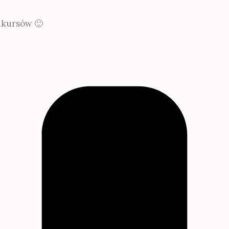
onkursów 🙂