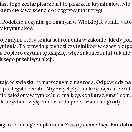
iast tego został pisarzem i to pisarzem kryminałów. Nie
łkiem ciekawa scena do rozgrywania intrygi.
a. Podobno uczyniła go znanym w Wielkiej Brytanii. Nat
zy kryminałów.
jennym, który szuka schronienia w zakonie, kiedy poli
zynienia. Ta prawda przenosi czytelników w czasy oku
 Dopiero czytam tę książkę, więc zakończenia i tak ni
lszego przebiegu akcji.
taje w związku tematycznym z nagrodą. Odpowiedz na 
 podlegało ocenie. Aby zwyciężyć, należy najskuteczn
nie założony w tym celu e-mali: cg.konkurs@gmail.com.
ykorzystane wyłącznie w celu przekazania nagród).
ą nagrodzone egzemplarzami
Szóstej Lamentacji
. Fundato