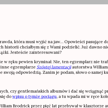
rawda, która musi wyjść na jaw… Opowieści pasujące do
ich historii chciałbym się z Wami podzielić. Już dawno
iążki. Jesteście zainteresowani?
 w ręku pewien kryminał. Nie, ten egzemplarz nie traf
y inne egzemplarze
Szóstej lamentacji
autorstwa William
e swoją odpowiedzią. Zanim je podam, słowo o samej ks
nych, czy gentlemańskich albumów i dać się wciągnąć p
 się do
wpisu o tymże pociągu
, a tu wpada mi w ręce kol
illiam Brodrick przez pięć lat przebywał w klasztorze 