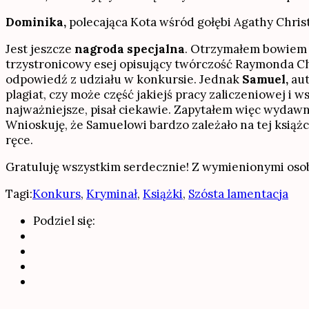
Dominika,
polecająca Kota wśród gołębi Agathy Christ
Jest jeszcze
nagroda specjalna
. Otrzymałem bowiem j
trzystronicowy esej opisujący twórczość Raymonda Ch
odpowiedź z udziału w konkursie. Jednak
Samuel,
aut
plagiat, czy może część jakiejś pracy zaliczeniowej i 
najważniejsze, pisał ciekawie. Zapytałem więc wydaw
Wnioskuję, że Samuelowi bardzo zależało na tej książce
ręce.
Gratuluję wszystkim serdecznie! Z wymienionymi oso
Tagi:
Konkurs
,
Kryminał
,
Książki
,
Szósta lamentacja
Podziel się: