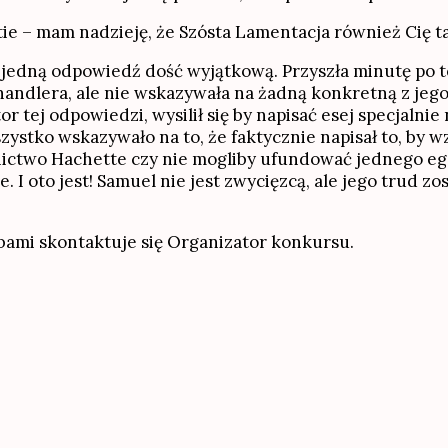
ie – mam nadzieję, że Szósta Lamentacja również Cię t
edną odpowiedź dość wyjątkową. Przyszła minutę po term
andlera, ale nie wskazywała na żadną konkretną z jeg
or tej odpowiedzi, wysilił się by napisać esej specjalni
wszystko wskazywało na to, że faktycznie napisał to, by
nictwo Hachette czy nie mogliby ufundować jednego egz
. I oto jest! Samuel nie jest zwycięzcą, ale jego trud 
bami skontaktuje się Organizator konkursu.