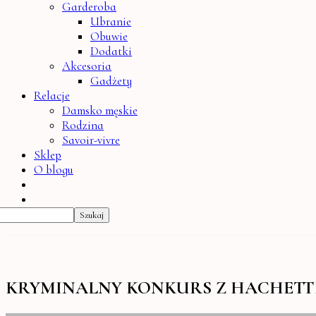
Garderoba
Ubranie
Obuwie
Dodatki
Akcesoria
Gadżety
Relacje
Damsko męskie
Rodzina
Savoir-vivre
Sklep
O blogu
KRYMINALNY KONKURS Z HACHETT