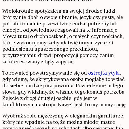
Wielokrotnie spotykałem na swojej drodze ludzi,
którzy nie dbali o swoje ubranie, język czy gesty, ale
potrafili idealnie przewidzieć cudze potrzeby lub
emocje i odpowiednio reagowali na te informacje.
Mowa tutaj o drobnostkach, o małych czynnościach,
które wykonujemy, żeby ułatwić innym życie. O
podniesieniu upuszczonego przedmiotu,
przytrzymaniu drzwi, propozycji pomocy, zanim
zainteresowany zdąży zapytać.
To również powstrzymywanie się od
ostrej krytyki
,
gdy wiemy, że skrytykowana osoba mogłaby to wziąć
do siebie bardziej niż powinna. Powiedzenie miłego
słowa, gdy widzimy, że właśnie tego komuś potrzeba.
Zejście z drogi drugiej osobie, gdy jest w
konfliktowym nastroju. Nawet jeśli to my mamy rację.
Wyobraź sobie mężczyznę w eleganckim garniturze,
który nie wpadnie na to, że można młodej matce
pomóc znieść wózek po schodach albo ciężarnej lub