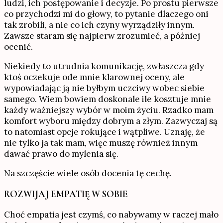
ludzi, ich postępowanie i decyzje. Po prostu pierwsze
co przychodzi mi do głowy, to pytanie dlaczego oni
tak zrobili, a nie co ich czyny wyrządziły innym.
Zawsze staram się najpierw zrozumieć, a później
ocenić.
Niekiedy to utrudnia komunikację, zwłaszcza gdy
ktoś oczekuje ode mnie klarownej oceny, ale
wypowiadając ją nie byłbym uczciwy wobec siebie
samego. Wiem bowiem doskonale ile kosztuje mnie
każdy ważniejszy wybór w moim życiu. Rzadko mam
komfort wyboru między dobrym a złym. Zazwyczaj są
to natomiast opcje rokujące i wątpliwe. Uznaję, że
nie tylko ja tak mam, więc muszę również innym
dawać prawo do mylenia się.
Na szczęście wiele osób docenia tę cechę.
ROZWIJAJ EMPATIĘ W SOBIE
Choć empatia jest czymś, co nabywamy w raczej mało