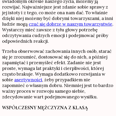
świadomym okresie naszego życia, możemy ją
rozwijać. Najważniejsze jest zdanie sobie sprawy z
jej istoty i z tego, co może ona nam dać. To właśnie
dzięki niej możemy być dobrymi towarzyszami, a inni
ludzie mogą
czuć się dobrze w naszym towarzystwie
.
Wystarczy mieć zawsze z tyłu głowy potrzebę
odczytywania cudzych emocji i podejmować próby
odpowiednich reakcji.
Trzeba obserwować zachowania innych osób, starać
się je zrozumieć, dostosować się do nich, a później
zapamiętać i przemyśleć efekt. Zadanie nie jest
proste, wymaga lat praktyki i cierpliwości, której
często brakuje. Wymaga dodatkowo rozwijania w
sobie
asertywności
, żeby przypadkiem nie
zapomnieć o własnym dobru. Niemniej jest to bardzo
ważny proces w rozwoju samego siebie,
zdecydowanie wart podejmowanego wysiłku.
WSPÓŁCZESNY MĘŻCZYZNA Z KLASĄ