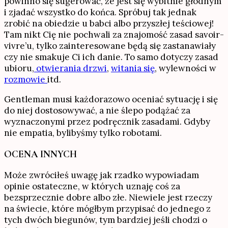
powinno się sugerować, że jest się wybitnie głodnym
i zjadać wszystko do końca. Spróbuj tak jednak
zrobić na obiedzie u babci albo przyszłej teściowej!
Tam nikt Cię nie pochwali za znajomość zasad savoir-
vivre’u, tylko zainteresowane będą się zastanawiały
czy nie smakuje Ci ich danie. To samo dotyczy zasad
ubioru,
otwierania drzwi
,
witania się
, wylewności w
rozmowie
itd.
Gentleman musi każdorazowo oceniać sytuację i się
do niej dostosowywać, a nie ślepo podążać za
wyznaczonymi przez podręcznik zasadami. Gdyby
nie empatia, bylibyśmy tylko robotami.
OCENA INNYCH
Może zwróciłeś uwagę jak rzadko wypowiadam
opinie ostateczne, w których uznaję coś za
bezsprzecznie dobre albo złe. Niewiele jest rzeczy
na świecie, które mógłbym przypisać do jednego z
tych dwóch biegunów, tym bardziej jeśli chodzi o