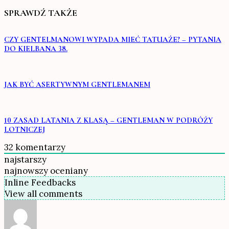
SPRAWDŹ TAKŻE
CZY GENTELMANOWI WYPADA MIEĆ TATUAŻE? – PYTANIA
DO KIELBANA 38.
JAK BYĆ ASERTYWNYM GENTLEMANEM
10 ZASAD LATANIA Z KLASĄ – GENTLEMAN W PODRÓŻY
LOTNICZEJ
32
komentarzy
najstarszy
najnowszy
oceniany
Inline Feedbacks
View all comments