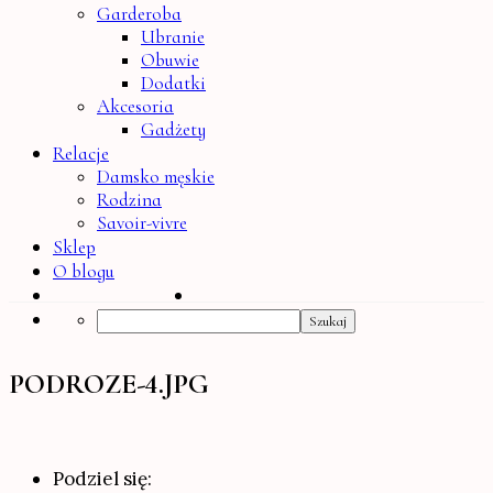
Garderoba
Ubranie
Obuwie
Dodatki
Akcesoria
Gadżety
Relacje
Damsko męskie
Rodzina
Savoir-vivre
Sklep
O blogu
Search
PODROZE-4.JPG
Podziel się: