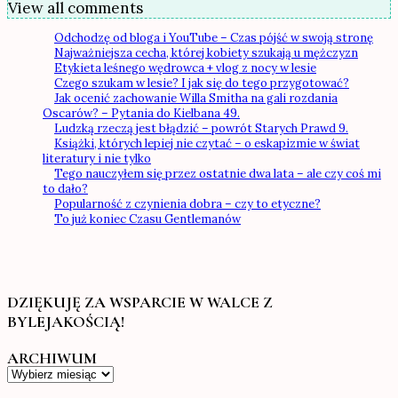
View all comments
Odchodzę od bloga i YouTube – Czas pójść w swoją stronę
Najważniejsza cecha, której kobiety szukają u mężczyzn
Etykieta leśnego wędrowca + vlog z nocy w lesie
Czego szukam w lesie? I jak się do tego przygotować?
Jak ocenić zachowanie Willa Smitha na gali rozdania
Oscarów? – Pytania do Kielbana 49.
Ludzką rzeczą jest błądzić – powrót Starych Prawd 9.
Książki, których lepiej nie czytać – o eskapizmie w świat
literatury i nie tylko
Tego nauczyłem się przez ostatnie dwa lata – ale czy coś mi
to dało?
Popularność z czynienia dobra – czy to etyczne?
To już koniec Czasu Gentlemanów
DZIĘKUJĘ ZA WSPARCIE W WALCE Z
BYLEJAKOŚCIĄ!
ARCHIWUM
Archiwum