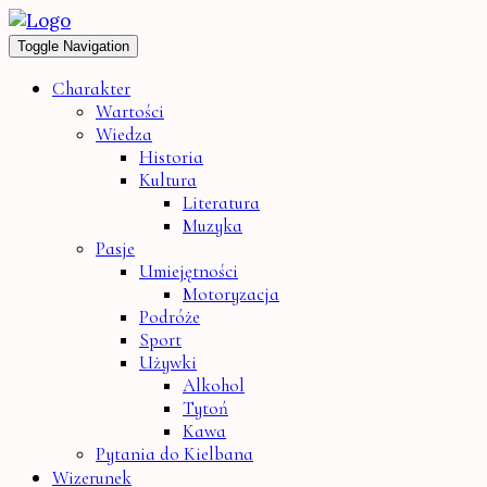
Toggle Navigation
Charakter
Wartości
Wiedza
Historia
Kultura
Literatura
Muzyka
Pasje
Umiejętności
Motoryzacja
Podróże
Sport
Używki
Alkohol
Tytoń
Kawa
Pytania do Kielbana
Wizerunek