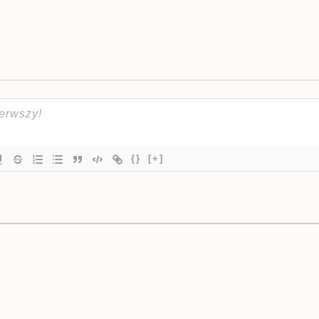
{}
[+]