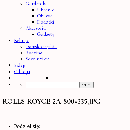
Garderoba
Ubranie
Obuwie
Dodatki
Akcesoria
Gadżety
Relacje
Damsko męskie
Rodzina
Savoir-vivre
Sklep
O blogu
Search
ROLLS-ROYCE-2A-800×335.JPG
Podziel się: