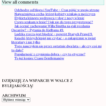
View all comments
Odchodzę od bloga i YouTube – Czas pójść w swoją stronę
Najważniejsza cecha, której kobiety szukają u mężczyzn
Etykieta leśnego wędrowca + vlog z nocy w lesie
Czego szukam w lesie? I jak się do tego przygotować?
Jak ocenić zachowanie Willa Smitha na gali rozdania
Oscarów? – Pytania do Kielbana 49.
Ludzką rzeczą jest błądzić – powrót Starych Prawd 9.
Książki, których lepiej nie czytać – o eskapizmie w świat
literatury i nie tylko
Tego nauczyłem się przez ostatnie dwa lata – ale czy coś mi
to dało?
Popularność z czynienia dobra – czy to etyczne?
To już koniec Czasu Gentlemanów
DZIĘKUJĘ ZA WSPARCIE W WALCE Z
BYLEJAKOŚCIĄ!
ARCHIWUM
Archiwum