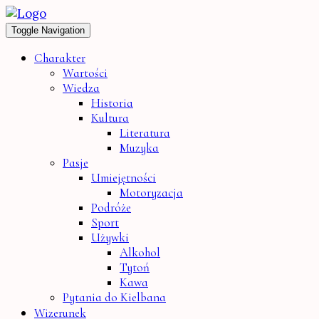
Toggle Navigation
Charakter
Wartości
Wiedza
Historia
Kultura
Literatura
Muzyka
Pasje
Umiejętności
Motoryzacja
Podróże
Sport
Używki
Alkohol
Tytoń
Kawa
Pytania do Kielbana
Wizerunek