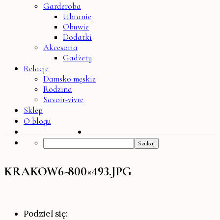
Garderoba
Ubranie
Obuwie
Dodatki
Akcesoria
Gadżety
Relacje
Damsko męskie
Rodzina
Savoir-vivre
Sklep
O blogu
Search
KRAKOW6-800×493.JPG
Podziel się: