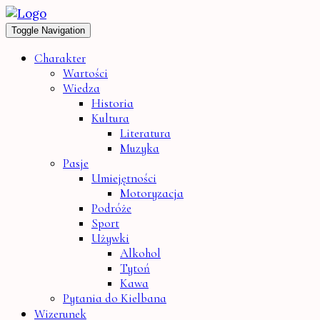
Toggle Navigation
Charakter
Wartości
Wiedza
Historia
Kultura
Literatura
Muzyka
Pasje
Umiejętności
Motoryzacja
Podróże
Sport
Używki
Alkohol
Tytoń
Kawa
Pytania do Kielbana
Wizerunek