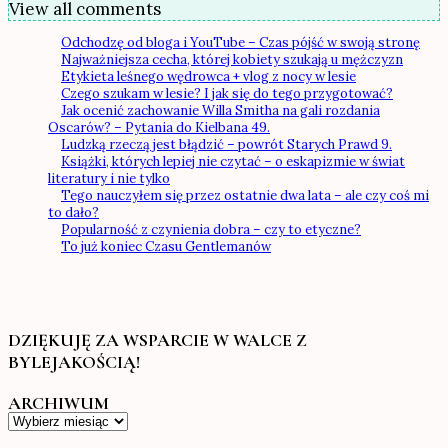
View all comments
Odchodzę od bloga i YouTube – Czas pójść w swoją stronę
Najważniejsza cecha, której kobiety szukają u mężczyzn
Etykieta leśnego wędrowca + vlog z nocy w lesie
Czego szukam w lesie? I jak się do tego przygotować?
Jak ocenić zachowanie Willa Smitha na gali rozdania
Oscarów? – Pytania do Kielbana 49.
Ludzką rzeczą jest błądzić – powrót Starych Prawd 9.
Książki, których lepiej nie czytać – o eskapizmie w świat
literatury i nie tylko
Tego nauczyłem się przez ostatnie dwa lata – ale czy coś mi
to dało?
Popularność z czynienia dobra – czy to etyczne?
To już koniec Czasu Gentlemanów
DZIĘKUJĘ ZA WSPARCIE W WALCE Z
BYLEJAKOŚCIĄ!
ARCHIWUM
Archiwum