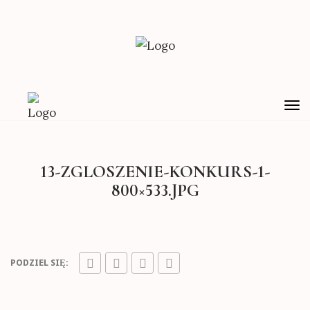
TO
NA
13-ZGLOSZENIE-KONKURS-1-
800×533.JPG
PODZIEL SIĘ: