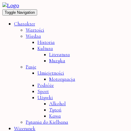
Toggle Navigation
Charakter
Wartości
Wiedza
Historia
Kultura
Literatura
Muzyka
Pasje
Umiejętności
Motoryzacja
Podróże
Sport
Używki
Alkohol
Tytoń
Kawa
Pytania do Kielbana
Wizerunek