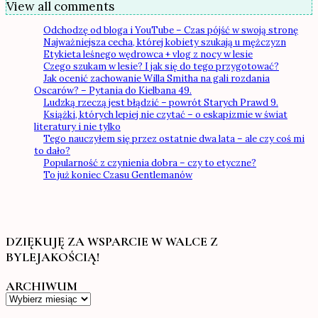
View all comments
Odchodzę od bloga i YouTube – Czas pójść w swoją stronę
Najważniejsza cecha, której kobiety szukają u mężczyzn
Etykieta leśnego wędrowca + vlog z nocy w lesie
Czego szukam w lesie? I jak się do tego przygotować?
Jak ocenić zachowanie Willa Smitha na gali rozdania
Oscarów? – Pytania do Kielbana 49.
Ludzką rzeczą jest błądzić – powrót Starych Prawd 9.
Książki, których lepiej nie czytać – o eskapizmie w świat
literatury i nie tylko
Tego nauczyłem się przez ostatnie dwa lata – ale czy coś mi
to dało?
Popularność z czynienia dobra – czy to etyczne?
To już koniec Czasu Gentlemanów
DZIĘKUJĘ ZA WSPARCIE W WALCE Z
BYLEJAKOŚCIĄ!
ARCHIWUM
Archiwum