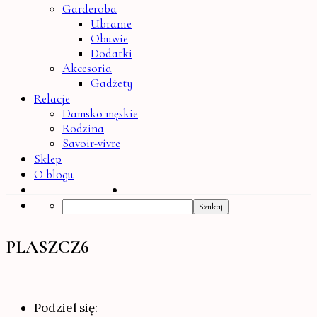
Garderoba
Ubranie
Obuwie
Dodatki
Akcesoria
Gadżety
Relacje
Damsko męskie
Rodzina
Savoir-vivre
Sklep
O blogu
Search
PLASZCZ6
Podziel się: