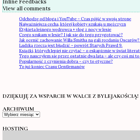
Inline Feedbacks
View all comments
Odchodzę od bloga i YouTube – Czas pójść w swoją stronę
Najważniejsza cecha, której kobiety szukają u mężczyzn
Etykieta leśnego wędrowca + vlog z nocy w lesie
Czego szukam w lesie? I jak się do tego przygotować?
Jak ocenić zachowanie Willa Smitha na gali rozdania Oscarów? 
Ludzką rzeczą jest błądzić – powrót Starych Prawd 9.
Książki, których lepiej nie czytać – o eskapizmie w świat literatu
Tego nauczyłem się przez ostatnie dwa lata – ale czy coś mi to
Popularność z czynienia dobra – czy to etyczne?
To już koniec Czasu Gentlemanów
DZIĘKUJĘ ZA WSPARCIE W WALCE Z BYLEJAKOŚCIĄ!
ARCHIWUM
Archiwum
HOSTING