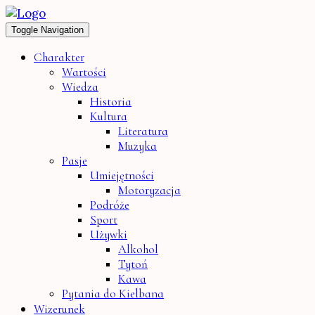
Toggle Navigation
Charakter
Wartości
Wiedza
Historia
Kultura
Literatura
Muzyka
Pasje
Umiejętności
Motoryzacja
Podróże
Sport
Używki
Alkohol
Tytoń
Kawa
Pytania do Kielbana
Wizerunek