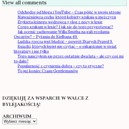
View all comments
Odchodzę od bloga i YouTube – Czas pójść w swoją stronę
Najważniejsza cecha, której kobiety szukają u mężczyzn
Etykieta leśnego wędrowca + vlog z nocy w lesie
Czego szukam w lesie? I jak się do tego przygotować?
Jak ocenić zachowanie Willa Smitha na gali rozdania
Oscarów? – Pytania do Kielbana 49.
Ludzką rzeczą jest błądzić – powrót Starych Prawd 9.
Książki, których lepiej nie czytać – o eskapizmie w świat
literatury i nie tylko
Tego nauczyłem się przez ostatnie dwa lata – ale czy coś mi
to dało?
Popularność z czynienia dobra – czy to etyczne?
To już koniec Czasu Gentlemanów
DZIĘKUJĘ ZA WSPARCIE W WALCE Z
BYLEJAKOŚCIĄ!
ARCHIWUM
Archiwum