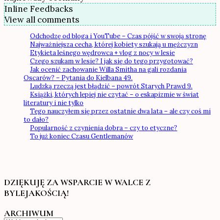
Inline Feedbacks
View all comments
Odchodzę od bloga i YouTube – Czas pójść w swoją stronę
Najważniejsza cecha, której kobiety szukają u mężczyzn
Etykieta leśnego wędrowca + vlog z nocy w lesie
Czego szukam w lesie? I jak się do tego przygotować?
Jak ocenić zachowanie Willa Smitha na gali rozdania
Oscarów? – Pytania do Kielbana 49.
Ludzką rzeczą jest błądzić – powrót Starych Prawd 9.
Książki, których lepiej nie czytać – o eskapizmie w świat
literatury i nie tylko
Tego nauczyłem się przez ostatnie dwa lata – ale czy coś mi
to dało?
Popularność z czynienia dobra – czy to etyczne?
To już koniec Czasu Gentlemanów
DZIĘKUJĘ ZA WSPARCIE W WALCE Z
BYLEJAKOŚCIĄ!
ARCHIWUM