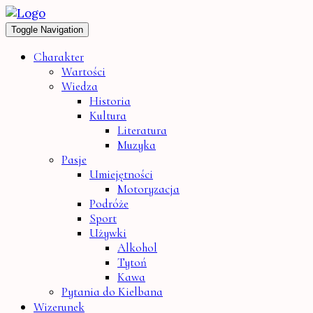
Toggle Navigation
Charakter
Wartości
Wiedza
Historia
Kultura
Literatura
Muzyka
Pasje
Umiejętności
Motoryzacja
Podróże
Sport
Używki
Alkohol
Tytoń
Kawa
Pytania do Kielbana
Wizerunek