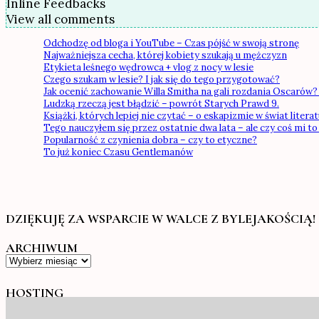
Inline Feedbacks
View all comments
Odchodzę od bloga i YouTube – Czas pójść w swoją stronę
Najważniejsza cecha, której kobiety szukają u mężczyzn
Etykieta leśnego wędrowca + vlog z nocy w lesie
Czego szukam w lesie? I jak się do tego przygotować?
Jak ocenić zachowanie Willa Smitha na gali rozdania Oscarów? 
Ludzką rzeczą jest błądzić – powrót Starych Prawd 9.
Książki, których lepiej nie czytać – o eskapizmie w świat literatu
Tego nauczyłem się przez ostatnie dwa lata – ale czy coś mi to
Popularność z czynienia dobra – czy to etyczne?
To już koniec Czasu Gentlemanów
DZIĘKUJĘ ZA WSPARCIE W WALCE Z BYLEJAKOŚCIĄ!
ARCHIWUM
Archiwum
HOSTING