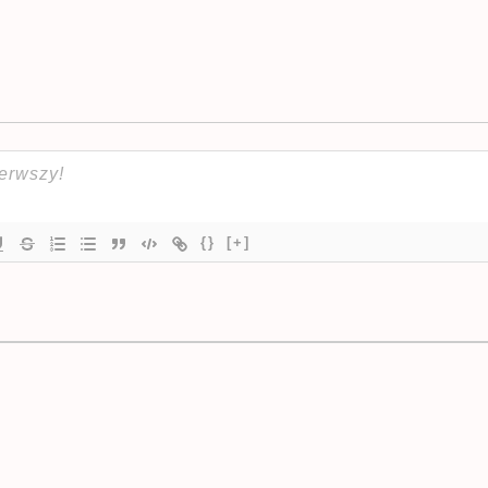
{}
[+]