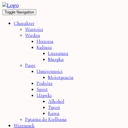
Toggle Navigation
Charakter
Wartości
Wiedza
Historia
Kultura
Literatura
Muzyka
Pasje
Umiejętności
Motoryzacja
Podróże
Sport
Używki
Alkohol
Tytoń
Kawa
Pytania do Kielbana
Wizerunek