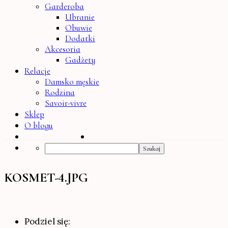
Garderoba
Ubranie
Obuwie
Dodatki
Akcesoria
Gadżety
Relacje
Damsko męskie
Rodzina
Savoir-vivre
Sklep
O blogu
Search
KOSMET-4.JPG
Podziel się: