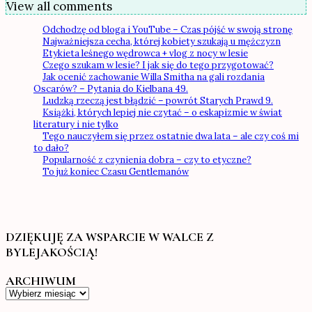
View all comments
Odchodzę od bloga i YouTube – Czas pójść w swoją stronę
Najważniejsza cecha, której kobiety szukają u mężczyzn
Etykieta leśnego wędrowca + vlog z nocy w lesie
Czego szukam w lesie? I jak się do tego przygotować?
Jak ocenić zachowanie Willa Smitha na gali rozdania
Oscarów? – Pytania do Kielbana 49.
Ludzką rzeczą jest błądzić – powrót Starych Prawd 9.
Książki, których lepiej nie czytać – o eskapizmie w świat
literatury i nie tylko
Tego nauczyłem się przez ostatnie dwa lata – ale czy coś mi
to dało?
Popularność z czynienia dobra – czy to etyczne?
To już koniec Czasu Gentlemanów
DZIĘKUJĘ ZA WSPARCIE W WALCE Z
BYLEJAKOŚCIĄ!
ARCHIWUM
Archiwum