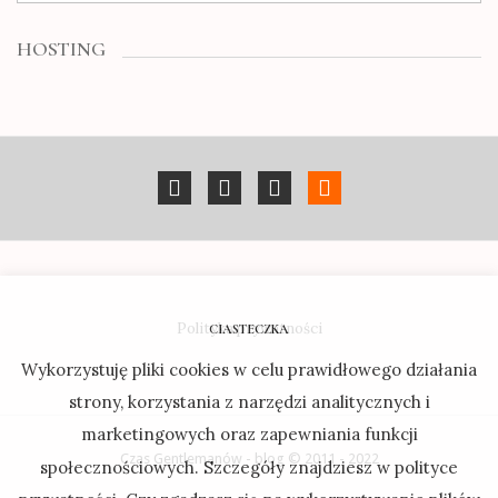
HOSTING
Polityka prywatności
CIASTECZKA
Wykorzystuję pliki cookies w celu prawidłowego działania
strony, korzystania z narzędzi analitycznych i
marketingowych oraz zapewniania funkcji
Czas Gentlemanów - blog © 2011 - 2022
społecznościowych. Szczegóły znajdziesz w polityce