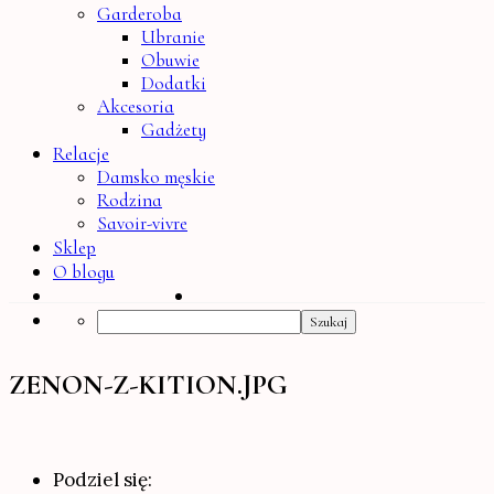
Garderoba
Ubranie
Obuwie
Dodatki
Akcesoria
Gadżety
Relacje
Damsko męskie
Rodzina
Savoir-vivre
Sklep
O blogu
Search
ZENON-Z-KITION.JPG
Podziel się: