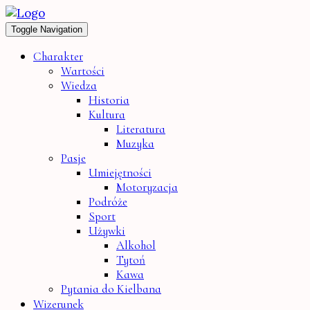
Toggle Navigation
Charakter
Wartości
Wiedza
Historia
Kultura
Literatura
Muzyka
Pasje
Umiejętności
Motoryzacja
Podróże
Sport
Używki
Alkohol
Tytoń
Kawa
Pytania do Kielbana
Wizerunek