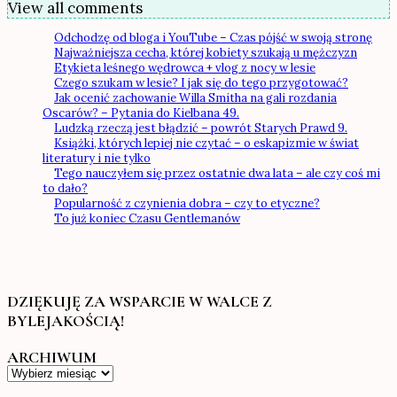
View all comments
Odchodzę od bloga i YouTube – Czas pójść w swoją stronę
Najważniejsza cecha, której kobiety szukają u mężczyzn
Etykieta leśnego wędrowca + vlog z nocy w lesie
Czego szukam w lesie? I jak się do tego przygotować?
Jak ocenić zachowanie Willa Smitha na gali rozdania
Oscarów? – Pytania do Kielbana 49.
Ludzką rzeczą jest błądzić – powrót Starych Prawd 9.
Książki, których lepiej nie czytać – o eskapizmie w świat
literatury i nie tylko
Tego nauczyłem się przez ostatnie dwa lata – ale czy coś mi
to dało?
Popularność z czynienia dobra – czy to etyczne?
To już koniec Czasu Gentlemanów
DZIĘKUJĘ ZA WSPARCIE W WALCE Z
BYLEJAKOŚCIĄ!
ARCHIWUM
Archiwum