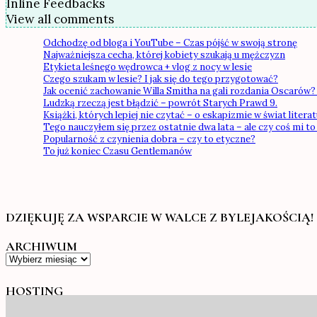
Inline Feedbacks
View all comments
Odchodzę od bloga i YouTube – Czas pójść w swoją stronę
Najważniejsza cecha, której kobiety szukają u mężczyzn
Etykieta leśnego wędrowca + vlog z nocy w lesie
Czego szukam w lesie? I jak się do tego przygotować?
Jak ocenić zachowanie Willa Smitha na gali rozdania Oscarów? 
Ludzką rzeczą jest błądzić – powrót Starych Prawd 9.
Książki, których lepiej nie czytać – o eskapizmie w świat literatu
Tego nauczyłem się przez ostatnie dwa lata – ale czy coś mi to
Popularność z czynienia dobra – czy to etyczne?
To już koniec Czasu Gentlemanów
DZIĘKUJĘ ZA WSPARCIE W WALCE Z BYLEJAKOŚCIĄ!
ARCHIWUM
Archiwum
HOSTING