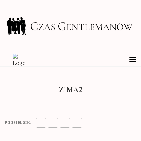
TO
NA
ZIMA2
PODZIEL SIĘ: