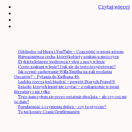
Czytaj więcej
Odchodzę od bloga i YouTube – Czas pójść w swoją stronę
Najważniejsza cecha, której kobiety szukają u mężczyzn
Etykieta leśnego wędrowca + vlog z nocy w lesie
Czego szukam w lesie? I jak się do tego przygotować?
Jak ocenić zachowanie Willa Smitha na gali rozdania
Oscarów? – Pytania do Kielbana 49.
Ludzką rzeczą jest błądzić – powrót Starych Prawd 9.
Książki, których lepiej nie czytać – o eskapizmie w świat
literatury i nie tylko
Tego nauczyłem się przez ostatnie dwa lata – ale czy coś mi
to dało?
Popularność z czynienia dobra – czy to etyczne?
To już koniec Czasu Gentlemanów