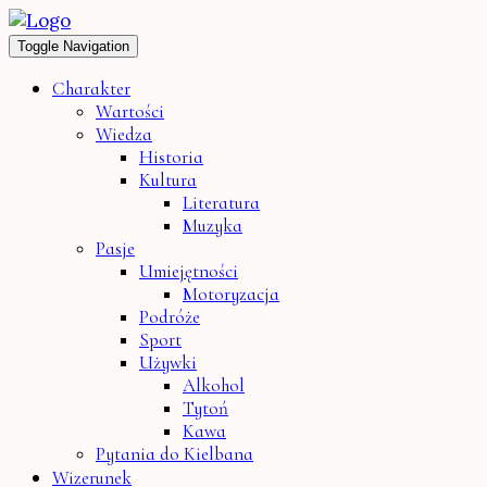
Toggle Navigation
Charakter
Wartości
Wiedza
Historia
Kultura
Literatura
Muzyka
Pasje
Umiejętności
Motoryzacja
Podróże
Sport
Używki
Alkohol
Tytoń
Kawa
Pytania do Kielbana
Wizerunek