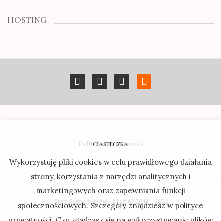
HOSTING
Polityka prywatności
CIASTECZKA
Wykorzystuję pliki cookies w celu prawidłowego działania
strony, korzystania z narzędzi analitycznych i
marketingowych oraz zapewniania funkcji
Czas Gentlemanów - blog © 2011 - 2022
społecznościowych. Szczegóły znajdziesz w polityce
prywatności. Czy zgadzasz się na wykorzystywanie plików