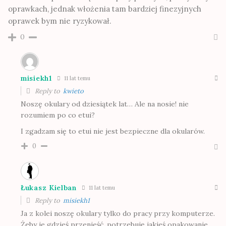
oprawkach, jednak włożenia tam bardziej finezyjnych
oprawek bym nie ryzykował.
0
misiekh1
11 lat temu
Reply to
kwieto
Noszę okulary od dziesiątek lat… Ale na nosie! nie
rozumiem po co etui?
I zgadzam się to etui nie jest bezpieczne dla okularów.
0
Łukasz Kielban
11 lat temu
Reply to
misiekh1
Ja z kolei noszę okulary tylko do pracy przy komputerze.
Żeby je gdzieś przenieść, potrzebuję jakieś opakowanie.