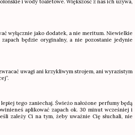
olońskie i wody toaletowe. Większość z nas ich używa,
wać wyłącznie jako dodatek, a nie meritum. Niewielkie
apach będzie oryginalny, a nie pozostanie jedynie
e zwracać uwagi ani krzykliwym strojem, ani wyrazistym
ej”.
) lepiej tego zaniechaj. Świeżo nałożone perfumy będą
owinieneś aplikować zapach ok. 30 minut wcześniej i
li zależy Ci na tym, żeby uważnie Cię słuchali, nie