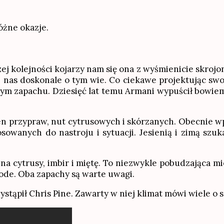
óżne okazje.
j kolejności kojarzy nam się ona z wyśmienicie skrojon
nas doskonale o tym wie. Co ciekawe projektując swoj
m zapachu. Dziesięć lat temu Armani wypuścił bowiem 
łen przypraw, nut cytrusowych i skórzanych. Obecnie w
wanych do nastroju i sytuacji. Jesienią i zimą szuka
 na cytrusy, imbir i miętę. To niezwykle pobudzająca 
ode. Oba zapachy są warte uwagi.
ystąpił Chris Pine. Zawarty w niej klimat mówi wiele o 