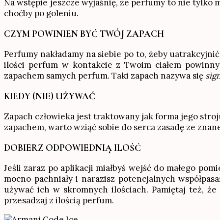
Na wstępie jeszcze wyjaśnię, że perfumy to nie tylko
choćby po goleniu.
CZYM POWINIEN BYĆ TWÓJ ZAPACH
Perfumy nakładamy na siebie po to, żeby uatrakcyjnić
ilości perfum w kontakcie z Twoim ciałem powinny
zapachem samych perfum. Taki zapach nazywa się
sig
KIEDY (NIE) UŻYWAĆ
Zapach człowieka jest traktowany jak forma jego stroj
zapachem, warto wziąć sobie do serca zasadę ze znan
DOBIERZ ODPOWIEDNIĄ ILOŚĆ
Jeśli zaraz po aplikacji miałbyś wejść do małego pom
mocno pachniały i narazisz potencjalnych współpasa
używać ich w skromnych ilościach. Pamiętaj też, że
przesadzaj z ilością perfum.