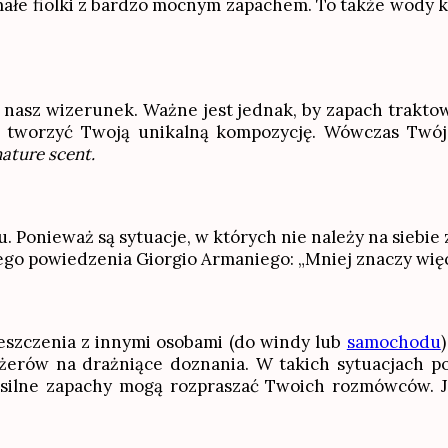
 małe fiolki z bardzo mocnym zapachem. To także wody k
 nasz wizerunek. Ważne jest jednak, by zapach trakto
 tworzyć Twoją unikalną kompozycję. Wówczas Twój z
nature scent.
u. Ponieważ są sytuacje, w których nie należy na siebi
ego powiedzenia Giorgio Armaniego: „Mniej znaczy więc
ieszczenia z innymi osobami (do windy lub
samochodu
żerów na drażniące doznania. W takich sytuacjach p
 silne zapachy mogą rozpraszać Twoich rozmówców. Jeś