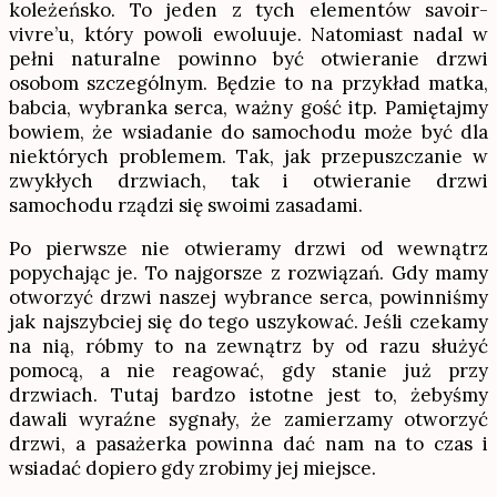
koleżeńsko. To jeden z tych elementów savoir-
vivre’u, który powoli ewoluuje. Natomiast nadal w
pełni naturalne powinno być otwieranie drzwi
osobom szczególnym. Będzie to na przykład matka,
babcia, wybranka serca, ważny gość itp. Pamiętajmy
bowiem, że wsiadanie do samochodu może być dla
niektórych problemem. Tak, jak przepuszczanie w
zwykłych drzwiach, tak i otwieranie drzwi
samochodu rządzi się swoimi zasadami.
Po pierwsze nie otwieramy drzwi od wewnątrz
popychając je. To najgorsze z rozwiązań. Gdy mamy
otworzyć drzwi naszej wybrance serca, powinniśmy
jak najszybciej się do tego uszykować. Jeśli czekamy
na nią, róbmy to na zewnątrz by od razu służyć
pomocą, a nie reagować, gdy stanie już przy
drzwiach. Tutaj bardzo istotne jest to, żebyśmy
dawali wyraźne sygnały, że zamierzamy otworzyć
drzwi, a pasażerka powinna dać nam na to czas i
wsiadać dopiero gdy zrobimy jej miejsce.