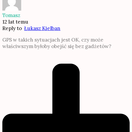
Tomasz
12 lat temu
Reply to
Łukasz Kielban
GPS w takich sytuacjach jest OK, czy może
właściwszym byłoby obejść się bez gadżetów?