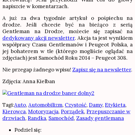
napiszcie w komentarzach.
A już za dwa tygodnie artykuł o pośpiechu na
drodze. Jeśli chcecie być na bieżąco z serią
Gentleman na Drodze, możecie się zapisać na
dedykowany akcji newsletter
. Akcja ta jest wynikiem
współpracy Czasu Gentlemanów i Peugeot Polska, a
jej bohaterem w tle (którego mogliście oglądać na
zdjęciach) jest Samochód Roku 2014 – Peugeot 308.
Nie przegap żadnego wpisu!
Zapisz się na newsletter
.
Zdjęcia: Anna Kielban
Tagi:
Auto
,
Automobilizm
,
Czystość
,
Damy
,
Etykieta
,
Kierowca
,
Motoryzacja
,
Porządek
,
Przepuszczanie w
drzwiach
,
Randka
,
Samochód
,
Zasady gentlemana
Podziel się: