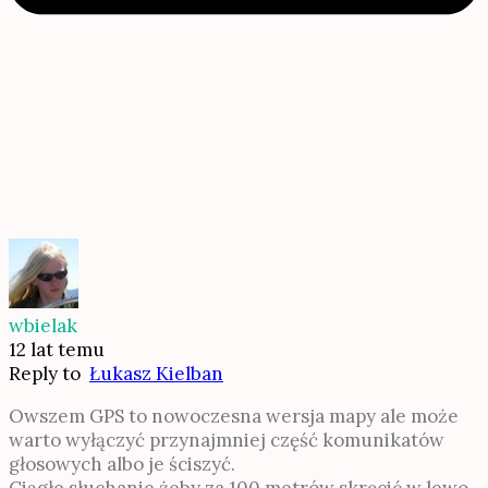
wbielak
12 lat temu
Reply to
Łukasz Kielban
Owszem GPS to nowoczesna wersja mapy ale może
warto wyłączyć przynajmniej część komunikatów
głosowych albo je ściszyć.
Ciągłe słuchanie żeby za 100 metrów skręcić w lewo