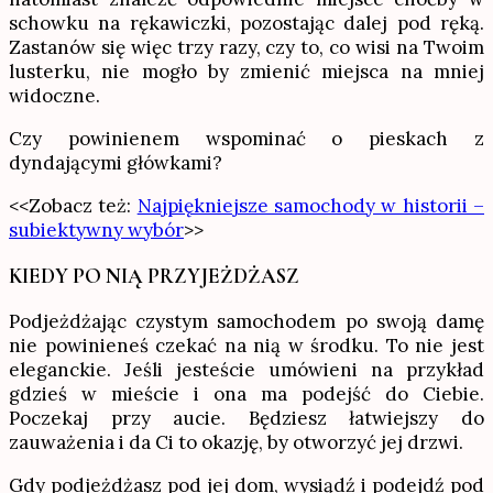
schowku na rękawiczki, pozostając dalej pod ręką.
Zastanów się więc trzy razy, czy to, co wisi na Twoim
lusterku, nie mogło by zmienić miejsca na mniej
widoczne.
Czy powinienem wspominać o pieskach z
dyndającymi główkami?
<<Zobacz też:
Najpiękniejsze samochody w historii –
subiektywny wybór
>>
KIEDY PO NIĄ PRZYJEŻDŻASZ
Podjeżdżając czystym samochodem po swoją damę
nie powinieneś czekać na nią w środku. To nie jest
eleganckie. Jeśli jesteście umówieni na przykład
gdzieś w mieście i ona ma podejść do Ciebie.
Poczekaj przy aucie. Będziesz łatwiejszy do
zauważenia i da Ci to okazję, by otworzyć jej drzwi.
Gdy podjeżdżasz pod jej dom, wysiądź i podejdź pod