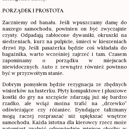
PORZĄDEK I PROSTOTA
Zaczniemy od banału. Jeśli wpuszczamy damę do
naszego samochodu, powinien on być zwyczajnie
czysty. Odpadają zabłocone dywaniki, okruszki na
siedzeniach, kurz na pulpicie, śmieci w kieszeniach
drzwi itp. Jeśli pasażerka będzie coś wkładała do
bagażnika, warto wcześniej zajrzeć i tam. Czasem
zapominamy o porządku w miejscach
niewidocznych. Auto z zewnątrz również powinno
być w przyzwoitym stanie.
Dobrym pomysłem będzie rezygnacja ze zbędnych
wisiorków na lusterku. Płyty kompaktowe i pluszowe
kostki do gry na szczęście zdarzają już się bardzo
rzadko, ale wciąż można trafić na „drzewko”
odświeżające czy różaniec. Dyndające talizmany
mogą raczej rozpraszać niż upiększać wnętrze
samochodu. Każda istotna dla kierowcy rzecz może
natomiast znaleźć odpowiednie miejsce choćby w