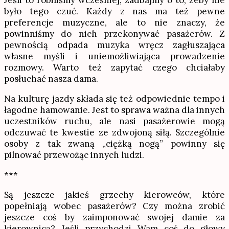
Jeśli to robiliśmy wcześniej, zadbajmy o to, żeby nie
było tego czuć. Każdy z nas ma też pewne
preferencje muzyczne, ale to nie znaczy, że
powinniśmy do nich przekonywać pasażerów. Z
pewnością odpada muzyka wręcz zagłuszająca
własne myśli i uniemożliwiająca prowadzenie
rozmowy. Warto też zapytać czego chciałaby
posłuchać nasza dama.
Na kulturę jazdy składa się też odpowiednie tempo i
łagodne hamowanie. Jest to sprawa ważna dla innych
uczestników ruchu, ale nasi pasażerowie mogą
odczuwać te kwestie ze zdwojoną siłą. Szczególnie
osoby z tak zwaną „ciężką nogą” powinny się
pilnować przewożąc innych ludzi.
***
Są jeszcze jakieś grzechy kierowców, które
popełniają wobec pasażerów? Czy można zrobić
jeszcze coś by zaimponować swojej damie za
kierownicą? Jeśli przychodzi Wam coś do głowy