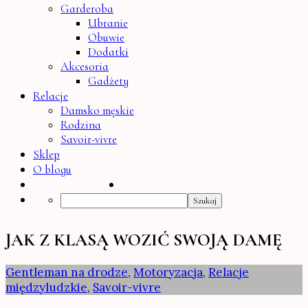
Garderoba
Ubranie
Obuwie
Dodatki
Akcesoria
Gadżety
Relacje
Damsko męskie
Rodzina
Savoir-vivre
Sklep
O blogu
Search
JAK Z KLASĄ WOZIĆ SWOJĄ DAMĘ
Gentleman na drodze
,
Motoryzacja
,
Relacje
międzyludzkie
,
Savoir-vivre