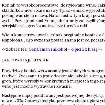
Koniak to wysokoprocentowe, destylowane wino. Taki 
składników nosi różne nazwy. Tylko winiaki wyprodu
posługiwać się tą nazwą. Natomiast w tym kraju powsta
życia”. Poza granicami Francji do brandy zaliczylibyśm
syryjski arak, grecka metaxa czy turecka raki.
Wielu koneserów uważa jednak oryginalny koniak z Cog
Napoleona. Jego wczesna postać znana jest od początkó
<<Zobacz też:
Gentleman i alkohol – o piciu z klasą
>>
JAK POWSTAJE KONIAK
Prawdziwy koniak wytwarzany jest z białych winogron
tradycji. Związane to jest z doskonałej jakości ziemią
gron, które wyrosły w konkretnych miejscach tego reg
wino jest mocno wytrawne i kwaśne.
Następnie napój poddawany jest podwójnej destylacj
nawet 70%. Gotowy destylat przelewa się do dębowyc