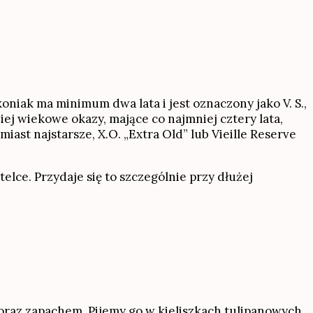
oniak ma minimum dwa lata i jest oznaczony jako V. S.,
iej wiekowe okazy, mające co najmniej cztery lata,
miast najstarsze, X.O. „Extra Old” lub Vieille Reserve
elce. Przydaje się to szczególnie przy dłużej
m oraz zapachem. Pijemy go w kieliszkach tulipanowych