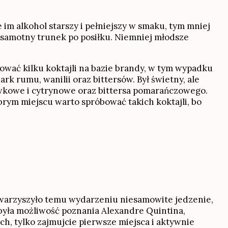
im alkohol starszy i pełniejszy w smaku, tym mniej
 samotny trunek po posiłku. Niemniej młodsze
bować kilku koktajli na bazie brandy, w tym wypadku
k rumu, wanilii oraz bittersów. Był świetny, ale
iwkowe i cytrynowe oraz bittersa pomarańczowego.
brym miejscu warto spróbować takich koktajli, bo
towarzyszyło temu wydarzeniu niesamowite jedzenie,
 była możliwość poznania Alexandre Quintina,
ch, tylko zajmujcie pierwsze miejsca i aktywnie