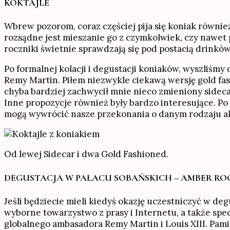
KOKTAJLE
Wbrew pozorom, coraz częściej pija się koniak również
rozsądne jest mieszanie go z czymkolwiek, czy nawet
roczniki świetnie sprawdzają się pod postacią drinków
Po formalnej kolacji i degustacji koniaków, wyszliśmy
Remy Martin. Piłem niezwykle ciekawą wersję gold fash
chyba bardziej zachwycił mnie nieco zmieniony sidec
Inne propozycje również były bardzo interesujące. Po
mogą wywrócić nasze przekonania o danym rodzaju a
Od lewej Sidecar i dwa Gold Fashioned.
DEGUSTACJA W PAŁACU SOBAŃSKICH – AMBER R
Jeśli będziecie mieli kiedyś okazję uczestniczyć w 
wyborne towarzystwo z prasy i Internetu, a także spe
globalnego ambasadora Remy Martin i Louis XIII. Pamię