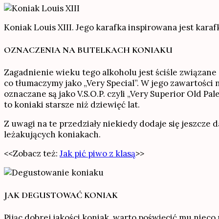
Koniak Louis XIII. Jego karafka inspirowana jest karaf
OZNACZENIA NA BUTELKACH KONIAKU
Zagadnienie wieku tego alkoholu jest ściśle związane 
co tłumaczymy jako „Very Special”. W jego zawartości 
oznaczane są jako V.S.O.P. czyli „Very Superior Old Pal
to koniaki starsze niż dziewięć lat.
Z uwagi na te przedziały niekiedy dodaje się jeszcze d
leżakujących koniakach.
<<Zobacz też:
Jak pić piwo z klasą
>>
JAK DEGUSTOWAĆ KONIAK
Pijąc dobrej jakości koniak, warto poświęcić mu nieco