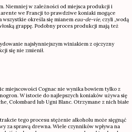
. Niemniej w zależności od miejsca produkcji i
harente we Francji to prawdziwe koniaki mogące
 a wszystkie określa się mianem
eau-de-vie
, czyli „wodą
i włoską grappę. Podobny proces produkcji mają też
cydowanie najsłynniejszym winiakiem z ojczyzny
ji się nie zmienił.
lic miejscowości Cognac nie wynika bowiem tylko z
 winogron. W istocie do najlepszych koniaków używa się
che, Colombard lub Ugni Blanc. Otrzymane z nich białe
rakcie tego procesu stężenie alkoholu może sięgnąć
arwy za sprawą drewna. Wiele czynników wpływa na