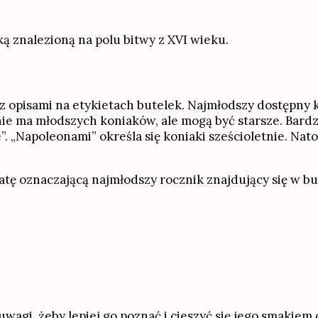
ką znalezioną na polu bitwy z XVI wieku.
z opisami na etykietach butelek. Najmłodszy dostępny k
nie ma młodszych koniaków, ale mogą być starsze. Bardz
e”. „Napoleonami” określa się koniaki sześcioletnie. Nato
atę oznaczającą najmłodszy rocznik znajdujący się w but
 uwagi, żeby lepiej go poznać i cieszyć się jego smakie