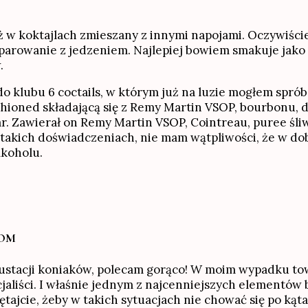
 w koktajlach zmieszany z innymi napojami. Oczywiście 
 parowanie z jedzeniem. Najlepiej bowiem smakuje jako
.
 do klubu 6 coctails, w którym już na luzie mogłem spró
ioned składającą się z Remy Martin VSOP, bourbonu, dar
ar. Zawierał on Remy Martin VSOP, Cointreau, puree śl
 takich doświadczeniach, nie mam wątpliwości, że w do
lkoholu.
OOM
degustacji koniaków, polecam gorąco! W moim wypadku 
cjaliści. I właśnie jednym z najcenniejszych elementów
tajcie, żeby w takich sytuacjach nie chować się po kąta