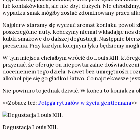
lub koniakówkach, ale nie zbyt dużych. Nie chłodzimy,
wypadku smak mógłby zostać zdominowany przez alkoho
Najpierw staramy się wyczuć aromat koniaku powoli zb
poszczególne nuty. Kończymy niemal wkładając nos do
kubki smakowe do dalszej degustacji. Następnie bier
pieczenia. Przy każdym kolejnym łyku będziemy mogli 
W tym miejscu chciałbym wrócić do Louis XIII, któreg
przyznać, że oferuje on niepowtarzalne doświadczeni
docenieniem tego dzieła. Nawet bez umiejętności ro
alkohol pije się go gładko i łatwo. Co najciekawsze j
Nie powinno to jednak dziwić. W końcu to koniak za o
<<Zobacz też:
Potęga rytuałów w życiu gentlemana
>>
Degustacja Louis XIII.