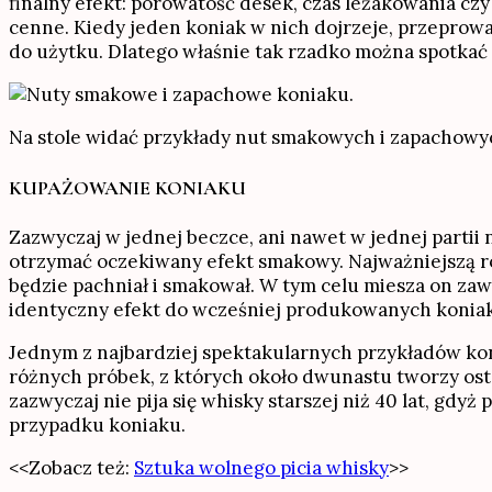
finalny efekt: porowatość desek, czas leżakowania cz
cenne. Kiedy jeden koniak w nich dojrzeje, przeprowad
do użytku. Dlatego właśnie tak rzadko można spotkać 
Na stole widać przykłady nut smakowych i zapachowy
KUPAŻOWANIE KONIAKU
Zazwyczaj w jednej beczce, ani nawet w jednej partii
otrzymać oczekiwany efekt smakowy. Najważniejszą rolę
będzie pachniał i smakował. W tym celu miesza on zaw
identyczny efekt do wcześniej produkowanych konia
Jednym z najbardziej spektakularnych przykładów koni
różnych próbek, z których około dwunastu tworzy osta
zazwyczaj nie pija się whisky starszej niż 40 lat, gdyż
przypadku koniaku.
<<Zobacz też:
Sztuka wolnego picia whisky
>>