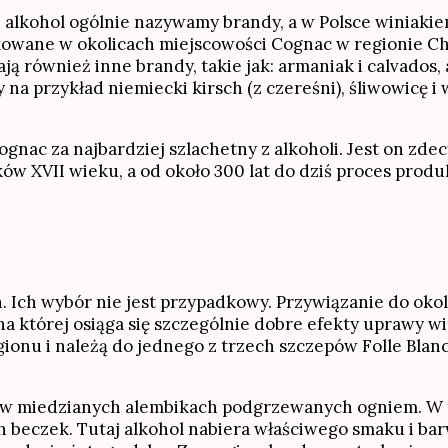
alkohol ogólnie nazywamy brandy, a w Polsce winiakiem
kowane w okolicach miejscowości Cognac w regionie C
ją również inne brandy, takie jak: armaniak i calvados,
y na przykład niemiecki kirsch (z czereśni), śliwowicę 
nac za najbardziej szlachetny z alkoholi. Jest on zde
w XVII wieku, a od około 300 lat do dziś proces produkc
. Ich wybór nie jest przypadkowy. Przywiązanie do oko
, na której osiąga się szczególnie dobre efekty uprawy
ionu i należą do jednego z trzech szczepów Folle Blan
i w miedzianych alembikach podgrzewanych ogniem. W t
h beczek. Tutaj alkohol nabiera właściwego smaku i b