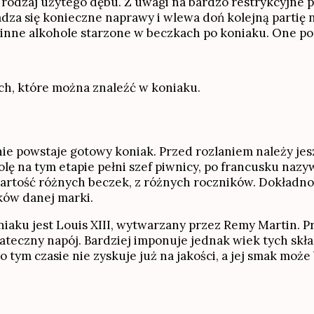
y rodzaj użytego dębu. Z uwagi na bardzo restrykcyjne
za się konieczne naprawy i wlewa doń kolejną partię na
inne alkohole starzone w beczkach po koniaku. One po 
ch, które można znaleźć w koniaku.
 nie powstaje gotowy koniak. Przed rozlaniem należy j
 na tym etapie pełni szef piwnicy, po francusku nazywa
artość różnych beczek, z różnych roczników. Dokładno
ków danej marki.
aku jest Louis XIII, wytwarzany przez Remy Martin. Pr
teczny napój. Bardziej imponuje jednak wiek tych skła
 po tym czasie nie zyskuje już na jakości, a jej smak moż