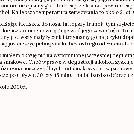
 ani nie ocieplamy go. Utarło się, że koniak powinno si
l. Najlepsza temperatura serwowania to około 21 st. 
liżając kieliszek do nosa. Im lepszy trunek, tym szybc
 kieliszka i mocno wciągając woń jego zawartości. To 
zemy pierwszy mały łyczek i trzymamy go na języku do
się już cieszyć pełnią smaku bez ostrego odczucia alko
o miałem okazję pić na wspomnianej wcześniej degustac
a smakowe. Choć wprawę w degustacji alkoholi zyskuję 
zróżnienia poszczególnych nut smakowych i zapachowyc
eszcze po upływie 30 czy 45 minut nadal bardzo dobrze 
koło 2000£.