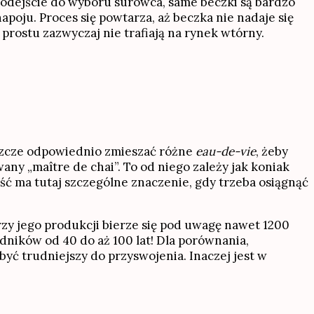
 podejście do wyboru surowca, same beczki są bardzo
poju. Proces się powtarza, aż beczka nie nadaje się
prostu zazwyczaj nie trafiają na rynek wtórny.
eszcze odpowiednio zmieszać różne
eau-de-vie
, żeby
ny „maître de chai”. To od niego zależy jak koniak
ść ma tutaj szczególne znaczenie, gdy trzeba osiągnąć
zy jego produkcji bierze się pod uwagę nawet 1200
dników od 40 do aż 100 lat! Dla porównania,
e być trudniejszy do przyswojenia. Inaczej jest w