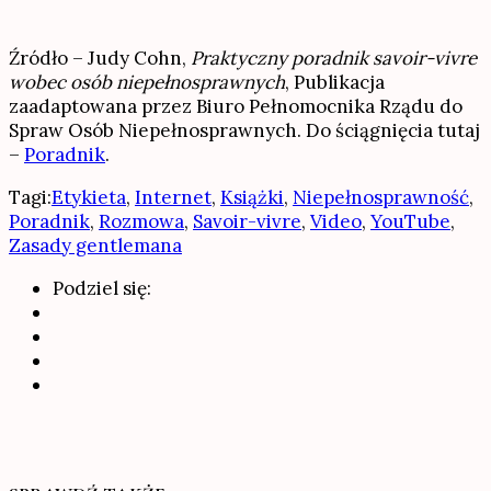
Źródło – Judy Cohn,
Praktyczny poradnik savoir-vivre
wobec osób niepełnosprawnych
, Publikacja
zaadaptowana przez Biuro Pełnomocnika Rządu do
Spraw Osób Niepełnosprawnych. Do ściągnięcia tutaj
–
Poradnik
.
Tagi:
Etykieta
,
Internet
,
Książki
,
Niepełnosprawność
,
Poradnik
,
Rozmowa
,
Savoir-vivre
,
Video
,
YouTube
,
Zasady gentlemana
Podziel się: