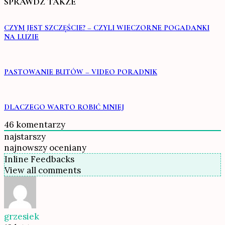
SPRAWDŹ TAKŻE
CZYM JEST SZCZĘŚCIE? – CZYLI WIECZORNE POGADANKI
NA LUZIE
PASTOWANIE BUTÓW – VIDEO PORADNIK
DLACZEGO WARTO ROBIĆ MNIEJ
46
komentarzy
najstarszy
najnowszy
oceniany
Inline Feedbacks
View all comments
grzesiek