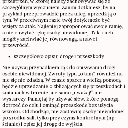
przestrzeń, w której należy zachowywać się ze
szczególnym wyczuciem. Zanim dotkniesz, by na
przykład przeprowadzić przez ulicę, uprzedź ją o
tym. W przeciwnym razie twój dotyk może być
wzięty za atak. Najlepiej zaproponować swoje ramię,
a nie chwytać rękę osoby niewidomej. Taki ruch
mógłby zachwiać jej równowagą, a nawet
przewrócić.
szczegółowo opisuj drogę i przeszkody
Nie używaj przypadkiem rąk do opisywania drogi
osobie niewidomej. Zwroty typu „o tam”, również na
nic się nie zdadzą. W czasie spaceru wielką pomocą
będzie uprzedzanie o zbliżających się przeszkodach i
zmianach w terenie, ale samo „uważaj!” nie
wystarczy. Pamiętaj by używać słów, które pomogą
dotrzeć do celu i ominąć przeszkodę bez użycia
wzroku. Odchodząc, nie zostawiaj osoby niewidomej
po środku sali, tylko przy czymś konkretnym (np.
ścianie) i opisz jej drogę do wyjścia.