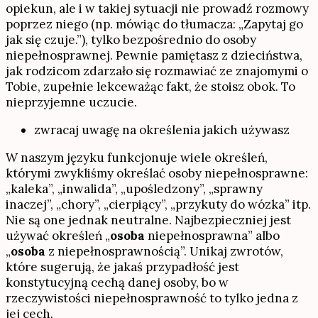
opiekun, ale i w takiej sytuacji nie prowadź rozmowy
poprzez niego (np. mówiąc do tłumacza: „Zapytaj go
jak się czuje.”), tylko bezpośrednio do osoby
niepełnosprawnej. Pewnie pamiętasz z dzieciństwa,
jak rodzicom zdarzało się rozmawiać ze znajomymi o
Tobie, zupełnie lekceważąc fakt, że stoisz obok. To
nieprzyjemne uczucie.
zwracaj uwagę na określenia jakich używasz
W naszym języku funkcjonuje wiele określeń,
którymi zwykliśmy określać osoby niepełnosprawne:
„kaleka”, „inwalida”, „upośledzony”, „sprawny
inaczej”, „chory”, „cierpiący”, „przykuty do wózka” itp.
Nie są one jednak neutralne. Najbezpieczniej jest
używać określeń „
osoba
niepełnosprawna” albo
„
osoba
z niepełnosprawnością”. Unikaj zwrotów,
które sugerują, że jakaś przypadłość jest
konstytucyjną cechą danej osoby, bo w
rzeczywistości niepełnosprawność to tylko jedna z
jej cech.