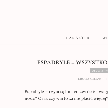
CHARAKTER
WI
ESPADRYLE – WSZYSTKO
OBUWIE
,
W
ŁUKASZ KIELBAN
1
Espadryle – czym są i na co zwrócić uwagę 
nosić? Oraz czy warto za nie płacić więcej