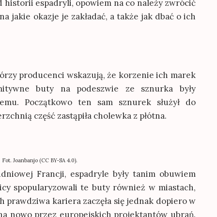
historii espadryli, opowiem na co należy zwrócić
na jakie okazje je zakładać, a także jak dbać o ich
którzy producenci wskazują, że korzenie ich marek
ymitywne buty na podeszwie ze sznurka były
temu. Początkowo ten sam sznurek służył do
erzchnią część zastąpiła cholewka z płótna.
Fot. Joanbanjo (CC BY-SA 4.0).
dniowej Francji, espadryle były tanim obuwiem
cy spopularyzowali te buty również w miastach,
Ich prawdziwa kariera zaczęła się jednak dopiero w
 na nowo przez europejskich projektantów ubrań.