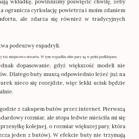
ają wkładkę, powinniśmy poświęcić chwilę, żeby
a ogranicza cyrkulację powietrza i moim zdaniem
fortu, ale zdarza się również w tradycyjnych
też miejscowo otwarta. W tym wypadku obie pary są w pełni podklejone.
ednak dopasowanie, gdyż większość modeli nie
ów. Dlatego buty muszą odpowiednio leżeć już na
urek nieco się rozejdzie, więc lekki ucisk będzie
alnie.
godzie z zakupem butów przez internet. Pierwszą
dardowy rozmiar, ale stopa ledwie mieściła mi się
 przesyłkę kolejnej, o rozmiar większej pary, która
szcza jeden z butów). W efekcie buty nie trzymają