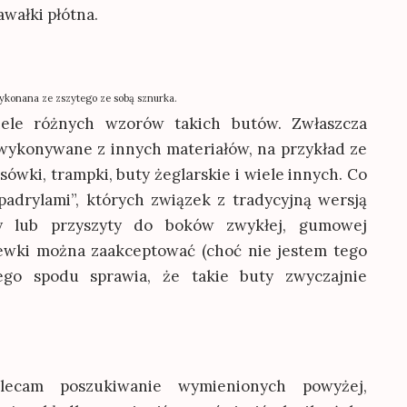
wałki płótna.
ykonana ze zszytego ze sobą sznurka.
iele różnych wzorów takich butów. Zwłaszcza
 wykonywane z innych materiałów, na przykład ze
sówki, trampki, buty żeglarskie i wiele innych. Co
padrylami”, których związek z tradycyjną wersją
ny lub przyszyty do boków zwykłej, gumowej
lewki można zaakceptować (choć nie jestem tego
ego spodu sprawia, że takie buty zwyczajnie
lecam poszukiwanie wymienionych powyżej,