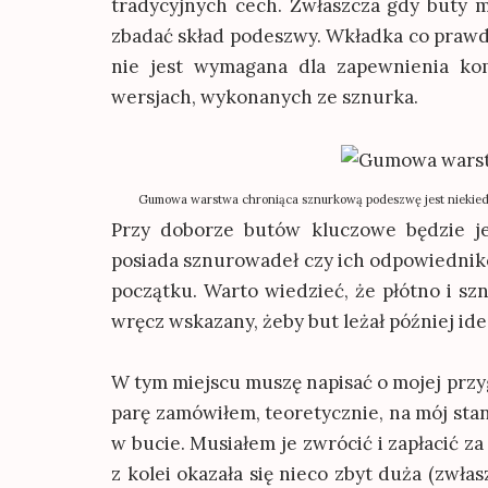
tradycyjnych cech. Zwłaszcza gdy buty m
zbadać skład podeszwy. Wkładka co prawd
nie jest wymagana dla zapewnienia kom
wersjach, wykonanych ze sznurka.
Gumowa warstwa chroniąca sznurkową podeszwę jest niekiedy 
Przy doborze butów kluczowe będzie j
posiada sznurowadeł czy ich odpowiednik
początku. Warto wiedzieć, że płótno i szn
wręcz wskazany, żeby but leżał później ide
W tym miejscu muszę napisać o mojej przy
parę zamówiłem, teoretycznie, na mój stan
w bucie. Musiałem je zwrócić i zapłacić za
z kolei okazała się nieco zbyt duża (zwła