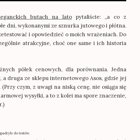
leganckich butach na lato
pytaliście: „a co z
epłe dni, wykonanymi ze sznurka jutowego i płótna.
rzetestować i opowiedzieć o moich wrażeniach. Do
ególnie atrakcyjne, choć one same i ich historia
óżnych półek cenowych, dla porównania. Jedna
ł, a druga ze sklepu internetowego Asos, gdzie jej
 (Przy czym, z uwagi na niską cenę, nie osiąga się
rmowej wysyłki, a to z kolei ma spore znaczenie,
.)
padryle do testów.