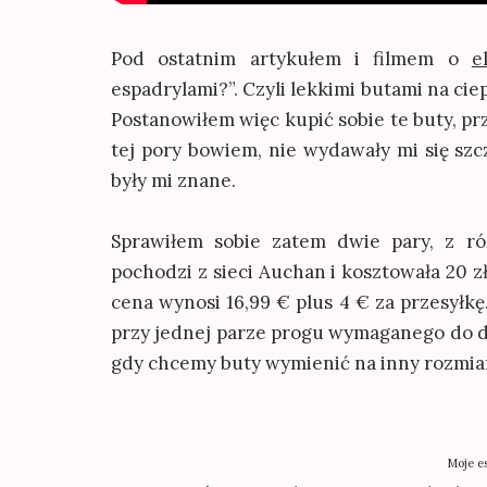
Pod ostatnim artykułem i filmem o
e
espadrylami?”. Czyli lekkimi butami na ci
Postanowiłem więc kupić sobie te buty, p
tej pory bowiem, nie wydawały mi się szcz
były mi znane.
Sprawiłem sobie zatem dwie pary, z r
pochodzi z sieci Auchan i kosztowała 20 z
cena wynosi 16,99 € plus 4 € za przesyłkę.
przy jednej parze progu wymaganego do da
gdy chcemy buty wymienić na inny rozmiar
Moje es