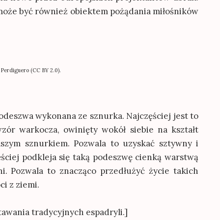
 może być również obiektem pożądania miłośników
 Perdiguero (CC BY 2.0).
deszwa wykonana ze sznurka. Najczęściej jest to
zór warkocza, owinięty wokół siebie na kształt
ńszym sznurkiem. Pozwala to uzyskać sztywny i
ściej podkleja się taką podeszwę cienką warstwą
i. Pozwala to znacząco przedłużyć życie takich
i z ziemi.
tawania tradycyjnych espadryli.]