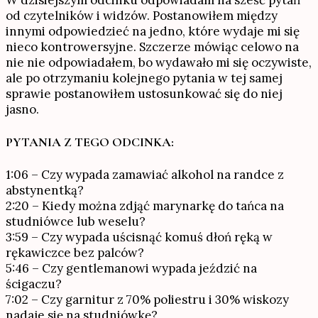
W dzisiejszym odcinku odpowiadam na sześć pytań
od czytelników i widzów. Postanowiłem między
innymi odpowiedzieć na jedno, które wydaje mi się
nieco kontrowersyjne. Szczerze mówiąc celowo na
nie nie odpowiadałem, bo wydawało mi się oczywiste,
ale po otrzymaniu kolejnego pytania w tej samej
sprawie postanowiłem ustosunkować się do niej
jasno.
PYTANIA Z TEGO ODCINKA:
1:06 – Czy wypada zamawiać alkohol na randce z
abstynentką?
2:20 – Kiedy można zdjąć marynarkę do tańca na
studniówce lub weselu?
3:59 – Czy wypada uścisnąć komuś dłoń ręką w
rękawiczce bez palców?
5:46 – Czy gentlemanowi wypada jeździć na
ścigaczu?
7:02 – Czy garnitur z 70% poliestru i 30% wiskozy
nadaje się na studniówkę?