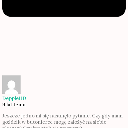
DeppleHD
9 lat temu
Jeszcze jedno mi się nasunęło pytanie. Czy gdy mam
goździk w butonierce mogę założyć na siebie