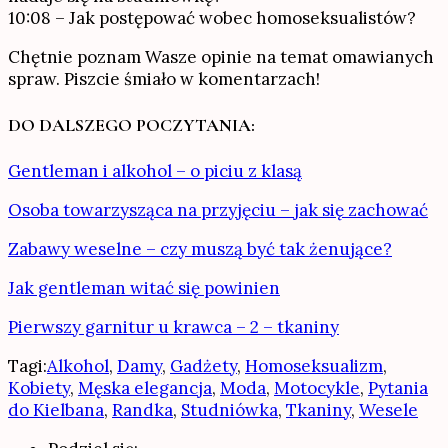
10:08 – Jak postępować wobec homoseksualistów?
Chętnie poznam Wasze opinie na temat omawianych
spraw. Piszcie śmiało w komentarzach!
DO DALSZEGO POCZYTANIA:
Gentleman i alkohol – o piciu z klasą
Osoba towarzysząca na przyjęciu – jak się zachować
Zabawy weselne – czy muszą być tak żenujące?
Jak gentleman witać się powinien
Pierwszy garnitur u krawca – 2 – tkaniny
Tagi:
Alkohol
,
Damy
,
Gadżety
,
Homoseksualizm
,
Kobiety
,
Męska elegancja
,
Moda
,
Motocykle
,
Pytania
do Kielbana
,
Randka
,
Studniówka
,
Tkaniny
,
Wesele