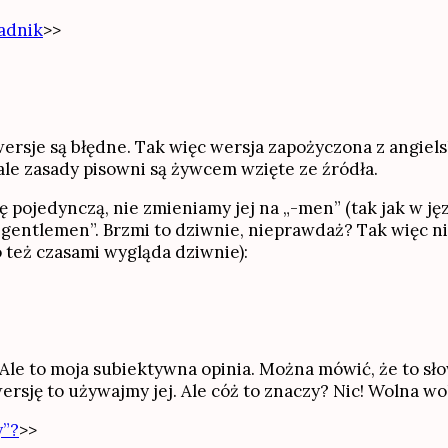
radnik
>>
e wersje są błędne. Tak więc wersja zapożyczona z angi
e zasady pisowni są żywcem wzięte ze źródła.
 pojedynczą, nie zmieniamy jej na „-men” (tak jak w ję
gentlemen”. Brzmi to dziwnie, nieprawdaż? Tak więc ni
o też czasami wygląda dziwnie):
 Ale to moja subiektywna opinia. Można mówić, że to sł
ersję to używajmy jej. Ale cóż to znaczy? Nic! Wolna wo
y”?
>>