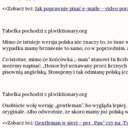
<<Zobacz też:
Jak poprawnie pisać e-maile – video po
Tabelka pochodzi z pl.wiktionary.org
Mimo że istnieje wersja polska nie znaczy to, że inn
wypadku mamy brzmienie to samo, co w poprzednim, al
Co istotne, mimo że końcówka „-man” stanowi tu liczbę
możemy napisać: „Honor był uznawany przez licznych 
pisownią angielską. Stosujemy i tak odmianę polską (c
Tabelka pochodzi z pl.wiktionary.org
Osobiście wolę wersję „gentleman”, bo wygląda lepiej.
oryginale. Albo odwrotnie, że skoro mamy już polską w
<<Zobacz też:
Gentleman w sieci – per „Pan” czy na „T