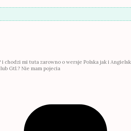
 chodzi mi tuta zarowno o wersje Polska jak i Angielska
 lub Gtl.? Nie mam pojecia