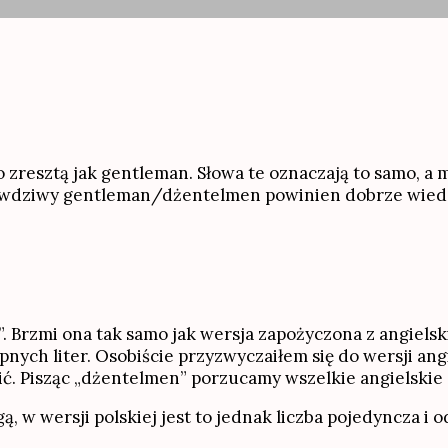
zresztą jak gentleman. Słowa te oznaczają to samo, a m
dziwy gentleman/dżentelmen powinien dobrze wiedzieć
rzmi ona tak samo jak wersja zapożyczona z angielskieg
pnych liter. Osobiście przyzwyczaiłem się do wersji ang
ić. Pisząc „dżentelmen” porzucamy wszelkie angielskie 
w wersji polskiej jest to jednak liczba pojedyncza i 