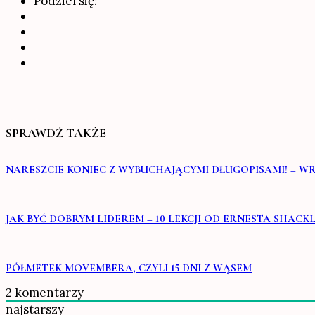
Podziel się:
SPRAWDŹ TAKŻE
NARESZCIE KONIEC Z WYBUCHAJĄCYMI DŁUGOPISAMI! – 
JAK BYĆ DOBRYM LIDEREM – 10 LEKCJI OD ERNESTA SHAC
PÓŁMETEK MOVEMBERA, CZYLI 15 DNI Z WĄSEM
2
komentarzy
najstarszy