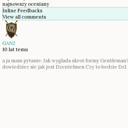
najnowszy
oceniany
Inline Feedbacks
View all comments
GAN2
10 lat temu
a ja mam pytanie: Jak wyglada skrot formy Gentleman? i
dowiedziec sie jak jest Dzentelmen Czy to bedzie Dzl.