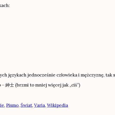
kach:
ch językach jednocześnie człowieka i mężczyznę, tak s
o – 紳士 (brzmi to mniej więcej jak „ciś”)
ie
,
Pismo
,
Świat
,
Varia
,
Wikipedia