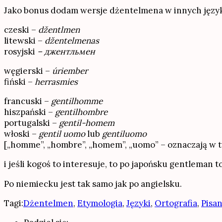
Jako bonus dodam wersje dżentelmena w innych języ
czeski –
džentlmen
litewski –
džentelmenas
rosyjski
– джентльмен
węgierski –
úriember
fiński –
herrasmies
francuski –
gentilhomme
hiszpański –
gentilhombre
portugalski –
gentil-homem
włoski –
gentil uomo
lub
gentiluomo
[„homme”, „hombre”, „homem”, „uomo” – oznaczają w ty
i jeśli kogoś to interesuje, to po japońsku gentleman t
Po niemiecku jest tak samo jak po angielsku.
Tagi:
Dżentelmen
,
Etymologia
,
Języki
,
Ortografia
,
Pisan