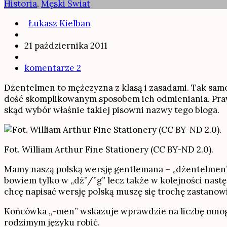
Historia
,
Męski Świat
Łukasz Kielban
21 października 2011
komentarze 2
Dżentelmen to mężczyzna z klasą i zasadami. Tak samo 
dość skomplikowanym sposobem ich odmieniania. Praw
skąd wybór właśnie takiej pisowni nazwy tego bloga.
Fot. William Arthur Fine Stationery (CC BY-ND 2.0).
Mamy naszą polską wersję gentlemana – „dżentelmen”. B
bowiem tylko w „dż”/”g” lecz także w kolejności nastę
chcę napisać wersję polską muszę się trochę zastanow
Końcówka „-men” wskazuje wprawdzie na liczbę mnogą, 
rodzimym języku robić.